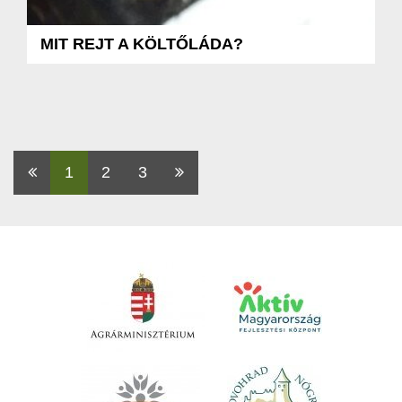
MIT REJT A KÖLTŐLÁDA?
Első
1
2
3
Utolsó
oldal
oldal