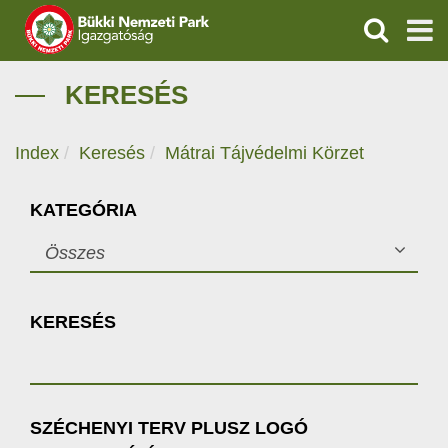
KERESÉS
IGAZGATÓSÁG
KERESÉS
TERMÉSZETVÉDELEM
Index
Keresés
Mátrai Tájvédelmi Körzet
VÍZVÉDELEM
KATEGÓRIA
ÖKOTURIZMUS
Összes
OKTATÁS
KERESÉS
GEOPARKOK
KAPCSOLAT
SZÉCHENYI TERV PLUSZ LOGÓ