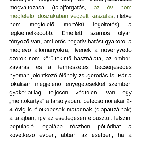
megváltozása (talajforgatás,
az év nem
megfelelő időszakában végzett kaszálás
, illetve
nem megfelelő mértékű legeltetés) a
legkiemelkedőbb. Emellett számos olyan
tényező van, ami erős negatív hatást gyakorol a
meglévő állományokra, ilyenek a növényvédő
szerek nem körültekintő használata, az emberi
zavarás és a természetes becserjésedés
nyomán jelentkező élőhely-zsugorodás is. Bár a
lokálisan megjelenő fenyegetésekkel szemben
gyakorlatilag teljesen védtelen, van egy
„mentőkártya” a tarsolyában: petecsomói akár 2-
4 évig is életképesek maradnak (diapauzálnak)
a talajban, így az esetlegesen elpusztult felszíni
populáció legalább részben pótlódhat a
következő évben, abban az esetben, ha a