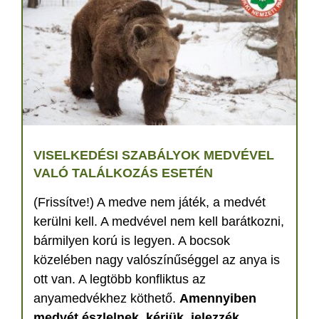
VISELKEDÉSI SZABÁLYOK MEDVÉVEL
VALÓ TALÁLKOZÁS ESETÉN
(Frissítve!) A medve nem játék, a medvét
kerülni kell. A medvével nem kell barátkozni,
bármilyen korú is legyen. A bocsok
közelében nagy valószínűséggel az anya is
ott van. A legtöbb konfliktus az
anyamedvékhez köthető.
Amennyiben
medvét észlelnek, kérjük, jelezzék