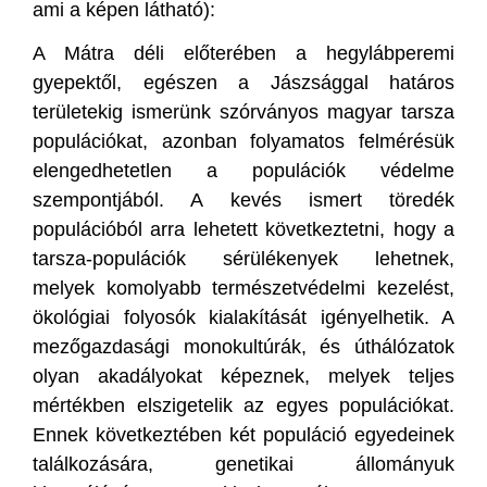
ami a képen látható):
A Mátra déli előterében a hegylábperemi
gyepektől, egészen a Jászsággal határos
területekig ismerünk szórványos magyar tarsza
populációkat, azonban folyamatos felmérésük
elengedhetetlen a populációk védelme
szempontjából. A kevés ismert töredék
populációból arra lehetett következtetni, hogy a
tarsza-populációk sérülékenyek lehetnek,
melyek komolyabb természetvédelmi kezelést,
ökológiai folyosók kialakítását igényelhetik. A
mezőgazdasági monokultúrák, és úthálózatok
olyan akadályokat képeznek, melyek teljes
mértékben elszigetelik az egyes populációkat.
Ennek következtében két populáció egyedeinek
találkozására, genetikai állományuk