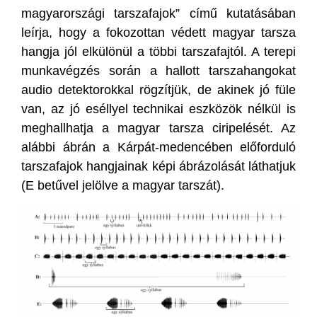
magyarországi tarszafajok” című kutatásában
leírja, hogy a fokozottan védett magyar tarsza
hangja jól elkülönül a többi tarszafajtól. A terepi
munkavégzés során a hallott tarszahangokat
audio detektorokkal rögzítjük, de akinek jó füle
van, az jó eséllyel technikai eszközök nélkül is
meghallhatja a magyar tarsza ciripelését. Az
alábbi ábrán a Kárpát-medencében előforduló
tarszafajok hangjainak képi ábrázolását láthatjuk
(E betűvel jelölve a magyar tarszát).