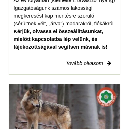
Az év folyamán (kiemelten: tavasztól nyárig)
Igazgatóságunk számos lakossági
megkeresést kap mentésre szoruló
(sérültnek vélt, „árva”) madarakról, fiókákról.
Kérjük, olvassa el összeállításunkat,
mielőtt kapcsolatba lép velünk, és
tájékozottságával segítsen másnak is!
Tovább olvasom