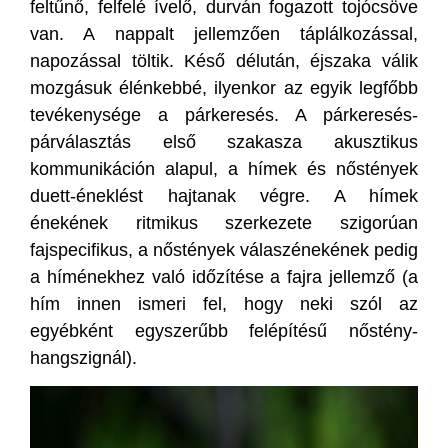
feltűnő, felfelé ívelő, durván fogazott tojócsöve
van. A nappalt jellemzően táplálkozással,
napozással töltik. Késő délután, éjszaka válik
mozgásuk élénkebbé, ilyenkor az egyik legfőbb
tevékenysége a párkeresés. A párkeresés-
párválasztás első szakasza akusztikus
kommunikáción alapul, a hímek és nőstények
duett-éneklést hajtanak végre. A hímek
énekének ritmikus szerkezete szigorúan
fajspecifikus, a nőstények válaszénekének pedig
a híménekhez való időzítése a fajra jellemző (a
hím innen ismeri fel, hogy neki szól az
egyébként egyszerűbb felépítésű nőstény-
hangszignál).