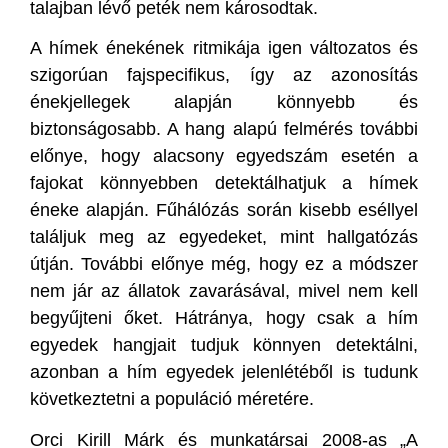
talajban lévő peték nem károsodtak.
A hímek énekének ritmikája igen változatos és
szigorúan fajspecifikus, így az azonosítás
énekjellegek alapján könnyebb és
biztonságosabb. A hang alapú felmérés további
előnye, hogy alacsony egyedszám esetén a
fajokat könnyebben detektálhatjuk a hímek
éneke alapján. Fűhálózás során kisebb eséllyel
találjuk meg az egyedeket, mint hallgatózás
útján. További előnye még, hogy ez a módszer
nem jár az állatok zavarásával, mivel nem kell
begyűjteni őket. Hátránya, hogy csak a hím
egyedek hangjait tudjuk könnyen detektálni,
azonban a hím egyedek jelenlétéből is tudunk
következtetni a populáció méretére.
Orci Kirill Márk és munkatársai 2008-as „A