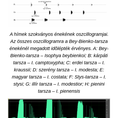
A hímek szokványos énekének oszcillogramjai.
Az összes oszcillogramra a Bey-Bienko-tarsza
énekénél megadott idõlépték érvényes. A: Bey-
Bienko-tarsza – Isophya beybienkoi; B: kárpáti
tarsza – I. camptoxypha; C: erdei tarsza – I.
kraussii; D: szerény tarsza – I. modesta; E:
magyar tarsza – I. costata; F: Stys-tarsza – I.
stysi; G: illír tarsza – I. modestior; H: pienini
tarsza – I. pienensis