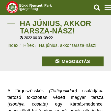
KERESÉ
IGAZGATÓSÁG
HA JÚNIUS, AKKOR
TARSZA-NÁSZ!
TERMÉSZETVÉDELEM
2022.06.03. 09:22
Index
Hírek
Ha június, akkor tarsza-nász!
VÍZVÉDELEM
ÖKOTURIZMUS
MEGOSZTÁS
OKTATÁS
GEOPARKOK
A fürgeszöcskék
(Tettigoniidae)
családjába
KAPCSOLAT
tartozó fokozottan védett magyar tarsza
(Isophya costata)
egy Kárpát-medencei
bennszülött faj (endemizmus), amely elterjedési