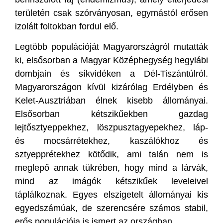
területén csak szórványosan, egymástól erősen
izolált foltokban fordul elő.
Legtöbb populációját Magyarországról mutatták
ki, elsősorban a Magyar Középhegység hegylábi
dombjain és síkvidéken a Dél-Tiszántúlról.
Magyarországon kívül kizárólag Erdélyben és
Kelet-Ausztriában élnek kisebb állományai.
Elsősorban kétszikűekben gazdag
lejtősztyeppekhez, löszpusztagyepekhez, láp-
és mocsárrétekhez, kaszálókhoz és
sztyepprétekhez kötődik, ami talán nem is
meglepő annak tükrében, hogy mind a lárvák,
mind az imágók kétszikűek leveleivel
táplálkoznak. Egyes elszigetelt állományai kis
egyedszámúak, de szerencsére számos stabil,
erős populációja is ismert az országban.