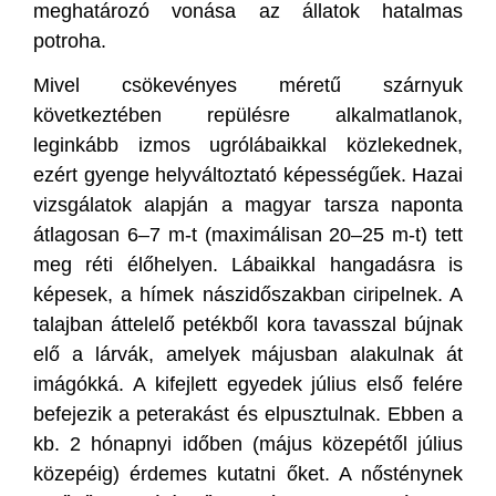
meghatározó vonása az állatok hatalmas
potroha.
Mivel csökevényes méretű szárnyuk
következtében repülésre alkalmatlanok,
leginkább izmos ugrólábaikkal közlekednek,
ezért gyenge helyváltoztató képességűek. Hazai
vizsgálatok alapján a magyar tarsza naponta
átlagosan 6–7 m-t (maximálisan 20–25 m-t) tett
meg réti élőhelyen. Lábaikkal hangadásra is
képesek, a hímek nászidőszakban ciripelnek. A
talajban áttelelő petékből kora tavasszal bújnak
elő a lárvák, amelyek májusban alakulnak át
imágókká. A kifejlett egyedek július első felére
befejezik a peterakást és elpusztulnak. Ebben a
kb. 2 hónapnyi időben (május közepétől július
közepéig) érdemes kutatni őket. A nősténynek