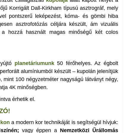
jű Korrigált Dall-Kirkham típusú asztrográf, mely
ével pontszerű leképezést, kóma- és gömbi hiba
esen asztrofotózás céljára készült, ám vizuális
ló a hozzá használt magas minőségű két colos
nyújtó
planetáriumunk
50 férőhelyes. Az égbolt
perforált alumíniumból készült – kupolán jelenítjük
, mint 100 négyzetméter nagyságú látványt négy,
tatja 4K minőségben.
intva érhetik el.
ZÓ!
nkon
a modern kor technikáját is segítségül hívjuk:
lszínén;
vagy éppen a
Nemzetközi Űrállomás