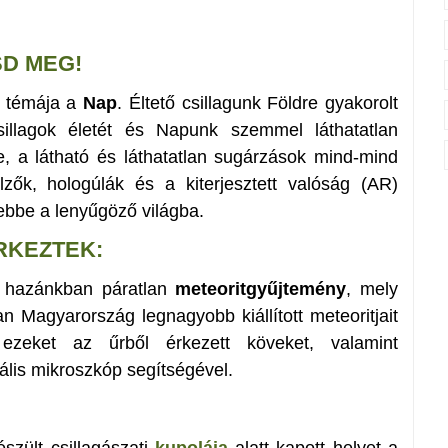
SD MEG!
 témája a
Nap
. Éltető csillagunk Földre gyakorolt
csillagok életét és Napunk szemmel láthatatlan
se, a látható és láthatatlan sugárzások mind-mind
jelzők, hologúlák és a kiterjesztett valóság (AR)
 ebbe a lenyűgöző világba.
RKEZTEK:
y hazánkban páratlan
meteoritgyűjtemény
, mely
n Magyarország legnagyobb kiállított meteoritjait
k ezeket az űrből érkezett köveket, valamint
ális mikroszkóp segítségével.
szült csillagászati
kupolája
alatt kapott helyet a