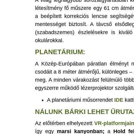
létesítmény fő műszere egy 61 cm átmérő
a beépített korrekciós lencse segítség
mentességet biztosít. A távcső elsődleg
(szabadszemes) észlelésekre is kivá
okulárokkal.
PLANETÁRIUM:
A Közép-Európában páratlan élményt 
csodáit a 8 méter átmérőjű, különleges – 
meg. A minden várakozást felülmúló több
egyszerre működő lézerprojektor szolgál
A planetáriumi műsorrendet
IDE
katt
NÁLUNK BÁRKI LEHET ŰRUTA
Az előtérben elhelyezett
VR-platformjai
így egy
marsi kanyonban;
a
Hold fe