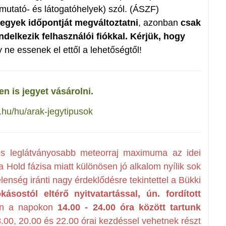
mutató- és látogatóhelyek) szól. (ÁSZF)
jegyek időpontját megváltoztatni
, azonban
csak
delkezik felhasználói fiókkal. Kérjük, hogy
y ne essenek el ettől a lehetőségtől!
n is jegyet vásárolni.
.hu/hu/arak-jegytipusok
és leglátványosabb meteorraj maximuma az idei
a Hold fázisa miatt különösen jó alkalom nyílik sok
elenség iránti nagy érdeklődésre tekintettel a Bükki
kásostól eltérő nyitvatartással, ún. fordított
n a napokon
14.00 - 24.00 óra között tartunk
8.00, 20.00 és 22.00 órai kezdéssel vehetnek részt