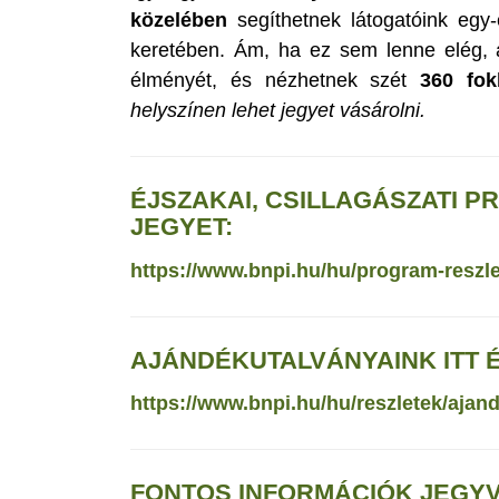
közelében
segíthetnek látogatóink egy-
keretében. Ám, ha ez sem lenne elég, a
élményét, és nézhetnek szét
360 fok
helyszínen lehet jegyet vásárolni.
ÉJSZAKAI, CSILLAGÁSZATI 
JEGYET:
https://www.bnpi.hu/hu/program-reszlete
AJÁNDÉKUTALVÁNYAINK ITT 
https://www.bnpi.hu/hu/reszletek/ajan
FONTOS INFORMÁCIÓK JEGYV