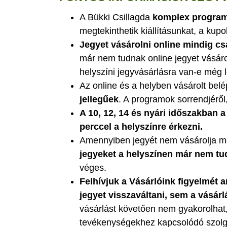
A Bükki Csillagda
komplex programja
megtekinthetik kiállításunkat, a kup
Jegyet vásárolni online mindig cs
már nem tudnak online jegyet vásárol
helyszíni jegyvásárlásra van-e még 
Az online és a helyben vásárolt be
jellegűek
. A programok sorrendjéről
A 10, 12, 14 és nyári időszakban 
perccel a helyszínre érkezni.
Amennyiben jegyét nem vásárolja m
jegyeket a helyszínen már nem tu
véges.
Felhívjuk a Vásárlóink figyelmét
a
jegyet visszaváltani, sem a vásárl
vásárlást követően nem gyakorolhat, 
tevékenységekhez kapcsolódó szolgá