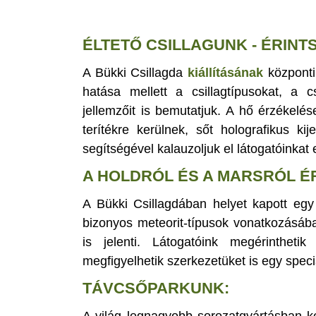
ÉLTETŐ CSILLAGUNK - ÉRINT
A Bükki Csillagda
kiállításának
központi
hatása mellett a csillagtípusokat, a 
jellemzőit is bemutatjuk. A hő érzékelé
terítékre kerülnek, sőt holografikus ki
segítségével kalauzoljuk el látogatóinkat
A HOLDRÓL ÉS A MARSRÓL É
A Bükki Csillagdában helyet kapott eg
bizonyos meteorit-típusok vonatkozásába
is jelenti. Látogatóink megérintheti
megfigyelhetik szerkezetüket is egy speci
TÁVCSŐPARKUNK:
A világ legnagyobb sorozatgyártásban ké