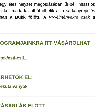
egy éles helyzet megoldásában űr-béli missziók
kkor madártávlatból élhetik át a sárkányrepülés
ban a Bükk fölött
.
A VR-élményekre csak a
PROGRAMJAINKRA ITT VÁSÁROLHAT
k/esti-csil...
ÉRHETŐK EL:
dekutalvanyok
ÁSÁRLÁS ELŐTT: