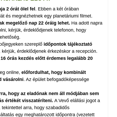
 2 órát ölel fel
. Ebben a két órában
olát és megnézhetnek egy planetáriumi filmet.
ak megelőző nap 22 óráig lehet.
Ha adott napra
ni, kérjük, érdeklődjenek telefonon, hogy
lehetőség.
lépőjegyeken szereplő
időpontok tájékoztató
, kérjük, érdeklődjenek érkezéskor a recepción.
a 16 órás kezdés előtt érdemes legalább 20
eg online,
előfordulhat, hogy kombinált
d vásárolni
. Az épület befogadóképessége
rra, hogy az eladónak nem áll módjában sem
ás értékét visszatéríteni.
A Vevő elállási jogot a
tekintettel arra, hogy szabadidős
ltatás egy meghatározott időpontra (vezetett