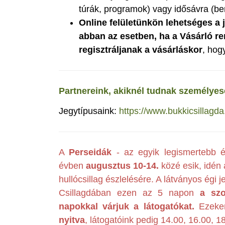
túrák, programok) vagy idősávra (be
Online felületünkön lehetséges a 
abban az esetben, ha a Vásárló ren
regisztráljanak
a vásárláskor
, hog
Partnereink, akiknél tudnak személyese
Jegytípusaink:
https://www.bukkicsillagda
A
Perseidák
- az egyik legismertebb 
évben
augusztus 10-14.
közé esik, idén 
hullócsillag észlelésére. A látványos égi j
Csillagdában ezen az 5 napon
a szo
napokkal várjuk a látogatókat.
Ezeke
nyitva
, látogatóink pedig 14.00, 16.00, 1