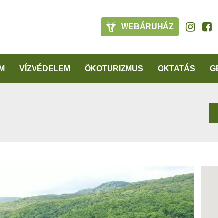
WEBÁRUHÁZ
M
VÍZVÉDELEM
ÖKOTURIZMUS
OKTATÁS
G