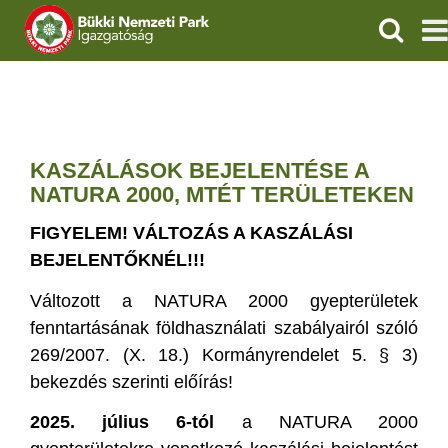
KERESÉ
IGAZGATÓSÁG
TERMÉSZETVÉDELEM
KASZÁLÁSOK BEJELENTÉSE A
VÍZVÉDELEM
NATURA 2000, MTÉT TERÜLETEKEN
FIGYELEM! VÁLTOZÁS A KASZÁLÁSI
ÖKOTURIZMUS
BEJELENTŐKNÉL!!!
OKTATÁS
Változott a NATURA 2000 gyepterületek
fenntartásának földhasználati szabályairól szóló
GEOPARKOK
269/2007. (X. 18.) Kormányrendelet 5. § 3)
bekezdés szerinti előírás!
KAPCSOLAT
2025. július 6-tól
a NATURA 2000