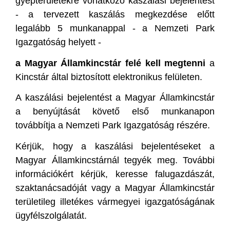
gyepterületekre vonatkozó kaszálási bejelentést
- a tervezett kaszálás megkezdése előtt
legalább 5 munkanappal - a Nemzeti Park
Igazgatóság helyett -
a Magyar Államkincstár felé kell megtenni
a
Kincstár által biztosított elektronikus felületen.
A kaszálási bejelentést a Magyar Államkincstár
a benyújtását követő első munkanapon
továbbítja a Nemzeti Park Igazgatóság részére.
Kérjük, hogy a kaszálási bejelentéseket a
Magyar Államkincstárnál tegyék meg. További
információkért kérjük, keresse falugazdászát,
szaktanácsadóját vagy a Magyar Államkincstár
területileg illetékes vármegyei igazgatóságának
ügyfélszolgálatát.