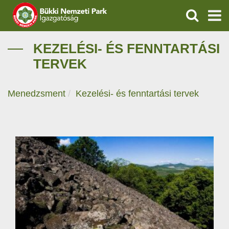
KERESÉS
IGAZGATÓSÁG
KEZELÉSI- ÉS FENNTARTÁSI
TERVEK
TERMÉSZETVÉDELEM
Menedzsment
Kezelési- és fenntartási tervek
VÍZVÉDELEM
ÖKOTURIZMUS
OKTATÁS
GEOPARKOK
KAPCSOLAT