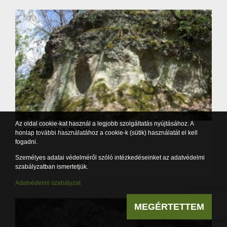
Az oldal cookie-kat használ a legjobb szolgáltatás nyújtásához. A
NOSZVAJ-DÓC
honlap további használatához a cookie-k (sütik) használatát el kell
fogadni.
Személyes adatai védelméről szóló intézkedéseinket az adatvédelmi
NOSZVAJ
szabályzatban ismertetjük.
Adatvédelmi szabályzat
MEGÉRTETTEM