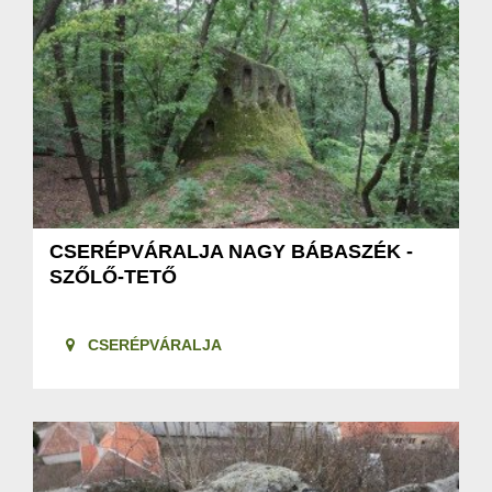
CSERÉPVÁRALJA NAGY BÁBASZÉK -
SZŐLŐ-TETŐ
CSERÉPVÁRALJA