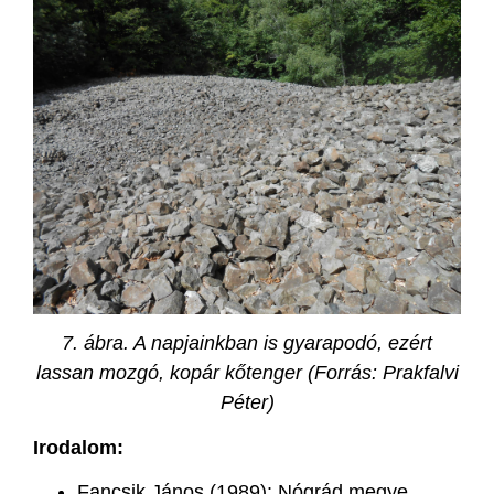
7. ábra. A napjainkban is gyarapodó, ezért
lassan mozgó, kopár kőtenger (Forrás: Prakfalvi
Péter)
Irodalom:
Fancsik János (1989): Nógrád megye