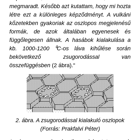
megmaradt. Később azt kutattam, hogy mi hozta
létre ezt a különleges képződményt. A vulkáni
kőzetekben gyakoriak az oszlopos megjelenésű
formák, de azok általában egyenesek és
függőlegesen állnak. A hasábok kialakulása a
kb. 1000-1200 ⁰C-os láva kihűlése során
bekövetkező zsugorodással van
összefüggésben
(2 ábra)."
2. ábra. A zsugorodással kialakuló oszlopok
(Forrás: Prakfalvi Péter)