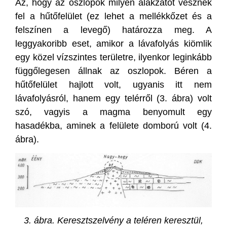
Az, hogy az oszlopok milyen alakzatot vesznek
fel a hűtőfelület (ez lehet a mellékkőzet és a
felszínen a levegő) határozza meg. A
leggyakoribb eset, amikor a lávafolyás kiömlik
egy közel vízszintes területre, ilyenkor leginkább
függőlegesen állnak az oszlopok. Béren a
hűtőfelület hajlott volt, ugyanis itt nem
lávafolyásról, hanem egy telérről (3. ábra) volt
szó, vagyis a magma benyomult egy
hasadékba, aminek a felülete domború volt (4.
ábra).
3. ábra. Keresztszelvény a teléren keresztül,