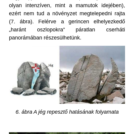
olyan intenzíven, mint a mamutok idejében),
ezért nem tud a növényzet megtelepedni rajta
(7. ábra). Felérve a gerincen elhelyezkedő
„haránt oszlopokra” páratlan cserháti
panorámában részesülhetünk.
6. ábra A jég repesztő hatásának folyamata