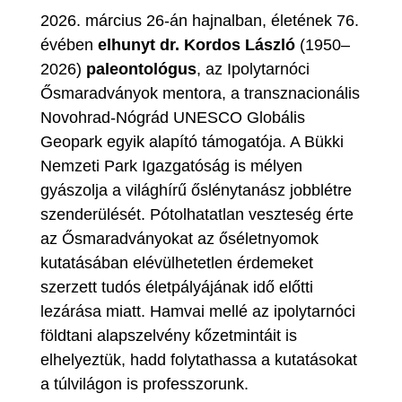
2026. március 26-án hajnalban, életének 76.
évében
elhunyt dr. Kordos László
(1950–
2026)
paleontológus
, az Ipolytarnóci
Ősmaradványok mentora, a transznacionális
Novohrad-Nógrád UNESCO Globális
Geopark egyik alapító támogatója. A Bükki
Nemzeti Park Igazgatóság is mélyen
gyászolja a világhírű őslénytanász jobblétre
szenderülését. Pótolhatatlan veszteség érte
az Ősmaradványokat az őséletnyomok
kutatásában elévülhetetlen érdemeket
szerzett tudós életpályájának idő előtti
lezárása miatt. Hamvai mellé az ipolytarnóci
földtani alapszelvény kőzetmintáit is
elhelyeztük, hadd folytathassa a kutatásokat
a túlvilágon is professzorunk.