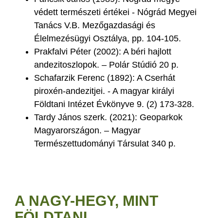
védett természeti értékei - Nógrád Megyei
Tanács V.B. Mezőgazdasági és
Élelmezésügyi Osztálya, pp. 104-105.
Prakfalvi Péter (2002): A béri hajlott
andezitoszlopok. – Polár Stúdió 20 p.
Schafarzik Ferenc (1892): A Cserhát
piroxén-andezitjei. - A magyar királyi
Földtani Intézet Évkönyve 9. (2) 173-328.
Tardy János szerk. (2021): Geoparkok
Magyarországon. – Magyar
Természettudományi Társulat 340 p.
A NAGY-HEGY, MINT
FÖLDTANI