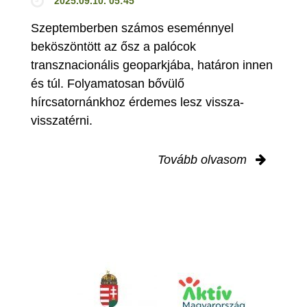
2025.09.10. 05:45
Szeptemberben számos eseménnyel
beköszöntött az ősz a palócok
transznacionális geoparkjába, határon innen
és túl. Folyamatosan bővülő
hírcsatornánkhoz érdemes lesz vissza-
visszatérni.
Tovább olvasom