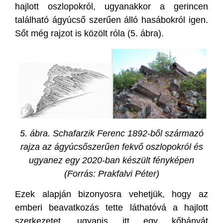
hajlott oszlopokról, ugyanakkor a gerincen
található ágyúcső szerűen álló hasábokról igen.
Sőt még rajzot is közölt róla (5. ábra).
5. ábra. Schafarzik Ferenc 1892-ből származó
rajza az ágyúcsőszerűen fekvő oszlopokról és
ugyanez egy 2020-ban készült fényképen
(Forrás: Prakfalvi Péter)
Ezek alapján bizonyosra vehetjük, hogy az
emberi beavatkozás tette láthatóvá a hajlott
szerkezetet, ugyanis itt egy kőbányát