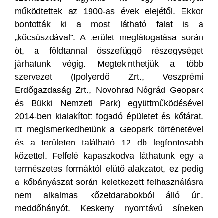
működtettek az 1900-as évek elejétől. Ekkor
bontották ki a most látható falat is a
„kőcsúszdával”. A terület meglátogatása során
öt, a földtannal összefüggő részegységet
járhatunk végig. Megtekinthetjük a több
szervezet (Ipolyerdő Zrt., Veszprémi
Erdőgazdaság Zrt., Novohrad-Nógrád Geopark
és Bükki Nemzeti Park) együttműködésével
2014-ben kialakított fogadó épületet és kőtárat.
Itt megismerkedhetünk a Geopark történetével
és a területen található 12 db legfontosabb
kőzettel. Felfelé kapaszkodva láthatunk egy a
természetes formáktól elütő alakzatot, ez pedig
a kőbányászat során keletkezett felhasználásra
nem alkalmas kőzetdarabokból álló ún.
meddőhányót. Keskeny nyomtávú síneken