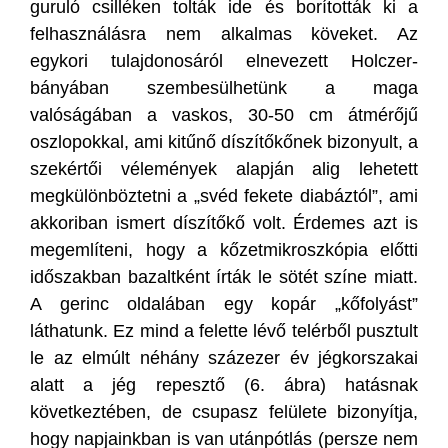
guruló csilléken tolták ide és borították ki a
felhasználásra nem alkalmas köveket. Az
egykori tulajdonosáról elnevezett Holczer-
bányában szembesülhetünk a maga
valóságában a vaskos, 30-50 cm átmérőjű
oszlopokkal, ami kitűnő díszítőkőnek bizonyult, a
szekértői vélemények alapján alig lehetett
megkülönböztetni a „svéd fekete diabáztól”, ami
akkoriban ismert díszítőkő volt. Érdemes azt is
megemlíteni, hogy a kőzetmikroszkópia előtti
időszakban bazaltként írták le sötét színe miatt.
A gerinc oldalában egy kopár „kőfolyást”
láthatunk. Ez mind a felette lévő telérből pusztult
le az elmúlt néhány százezer év jégkorszakai
alatt a jég repesztő (6. ábra) hatásnak
következtében, de csupasz felülete bizonyítja,
hogy napjainkban is van utánpótlás (persze nem