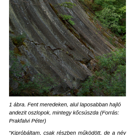
1 ábra. Fent meredeken, alul laposabban hajló
andezit oszlopok, mintegy kőcsúszda (Forrás:
Prakfalvi Péter)
"
Kipróbáltam, csak részben működött, de a név