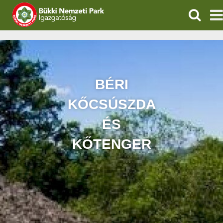
KERESÉ
IGAZGATÓSÁG
TERMÉSZETVÉDELEM
BÉRI
VÍZVÉDELEM
KŐCSÚSZDA
ÖKOTURIZMUS
ÉS
KŐTENGER
OKTATÁS
GEOPARKOK
KAPCSOLAT