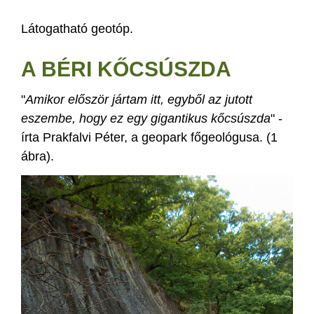
Látogatható geotóp.
A BÉRI KŐCSÚSZDA
"
Amikor először jártam itt, egyből az jutott
eszembe, hogy ez egy gigantikus kőcsúszda
" -
írta Prakfalvi Péter, a geopark főgeológusa. (1
ábra).