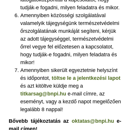
tudják-e fogadni, milyen feladatra és mikor.
Amennyiben közösségi szolgálatával
valamelyik tájegységünk természetvédelmi
őrszolgálatának munkáját segíteni, kérjük
az adott tájegységgel, természetvédelmi
őrrel vegye fel előzetesen a kapcsolatot,
hogy tudják-e fogadni, milyen feladatra és
mikor!
Amennyiben sikerült egyeztetnie helyszínt
és időpontot,
töltse le a jelentkezési lapot
és azt kitöltve küldje meg a
titkarsag@bnpi.hu
e-mail címre, az
eseményt, vagy a kezdő napot megelőzően
legalább 8 nappal!
Bővebb tájékoztatás az
oktatas@bnpi.hu
e-
mail címen!