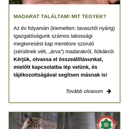
MADARAT TALÁLTAM! MIT TEGYEK?
Az év folyamán (kiemelten: tavasztól nyárig)
Igazgatóságunk számos lakossági
megkeresést kap mentésre szoruló
(sérültnek vélt, „árva”) madarakról, fiókákról.
Kérjük, olvassa el összeállításunkat,
mielőtt kapcsolatba lép velünk, és
tájékozottságával segítsen másnak is!
Tovább olvasom