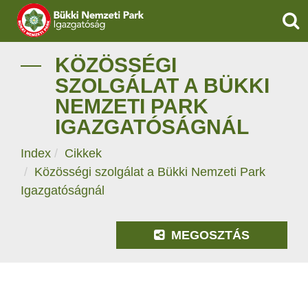
KER
IGAZGATÓSÁG
KÖZÖSSÉGI
SZOLGÁLAT A BÜKKI
TERMÉSZETVÉDELEM
NEMZETI PARK
IGAZGATÓSÁGNÁL
VÍZVÉDELEM
Index
Cikkek
ÖKOTURIZMUS
Közösségi szolgálat a Bükki Nemzeti Park
Igazgatóságnál
OKTATÁS
GEOPARKOK
MEGOSZTÁS
KAPCSOLAT