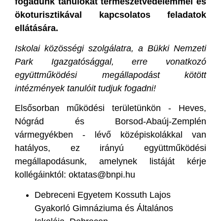
fogadunk tanulókat természetvédelemmel és
ökoturisztikával kapcsolatos feladatok
ellátására.
Iskolai közösségi szolgálatra, a Bükki Nemzeti
Park Igazgatósággal, erre vonatkozó
együttműködési megállapodást kötött
intézmények tanulóit tudjuk fogadni!
Elsősorban működési területünkön - Heves,
Nógrád és Borsod-Abaúj-Zemplén
vármegyékben - lévő középiskolákkal van
hatályos, ez irányú együttműködési
megállapodásunk, amelynek listáját kérje
kollégáinktól: oktatas@bnpi.hu
Debreceni Egyetem Kossuth Lajos
Gyakorló Gimnáziuma és Általános