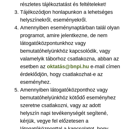
részletes tájékoztatást és feltételeket!
Tájékozódjon honlapunkon a lehetséges
helyszínekről, eseményekről.
Amennyiben eseménynaptárban talál olyan
programot, amire jelentkezne, de nem
látogatóközpontunkhoz vagy
bemutatóhelyünkhöz kapcsolódik, vagy
valamelyik táborhoz csatlakozna, abban az
esetben az
oktatás@bnpi.hu
e-mail címen
érdeklődjön, hogy csatlakozhat-e az
eseményhez.
Amennyiben látogatóközponthoz vagy
bemutatóhelyünkhöz kötődő eseményhez
szeretne csatlakozni, vagy az adott
helyszín napi tevékenységét segítené,
kérjük, vegye fel előzetesen a
látogatóközponttal a kapcsolatot, hogy