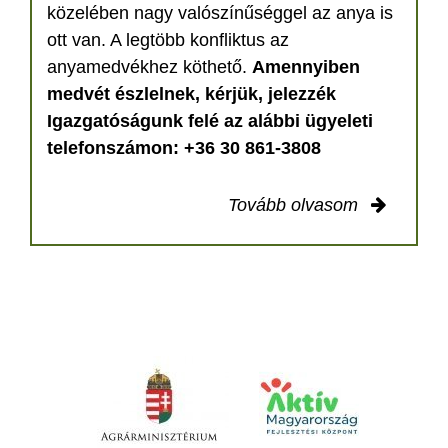
közelében nagy valószínűséggel az anya is
ott van. A legtöbb konfliktus az
anyamedvékhez köthető.
Amennyiben
medvét észlelnek, kérjük, jelezzék
Igazgatóságunk felé az alábbi ügyeleti
telefonszámon: +36 30 861-3808
Tovább olvasom