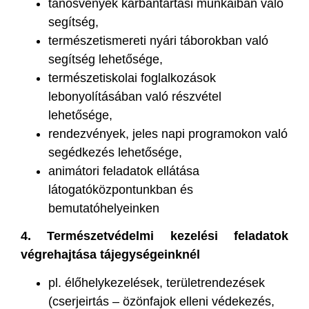
tanösvények karbantartási munkáiban való
segítség,
természetismereti nyári táborokban való
segítség lehetősége,
természetiskolai foglalkozások
lebonyolításában való részvétel
lehetősége,
rendezvények, jeles napi programokon való
segédkezés lehetősége,
animátori feladatok ellátása
látogatóközpontunkban és
bemutatóhelyeinken
4. Természetvédelmi kezelési feladatok
végrehajtása tájegységeinknél
pl. élőhelykezelések, területrendezések
(cserjeirtás – özönfajok elleni védekezés,