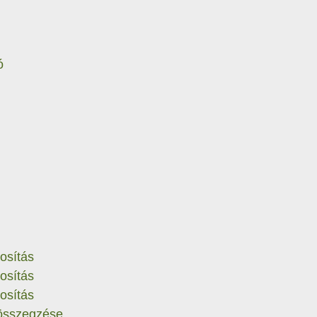
ó
osítás
osítás
osítás
 összegzése