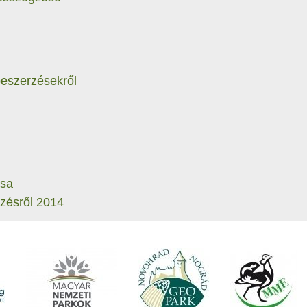
beszerzésekről
ása
rzésről 2014