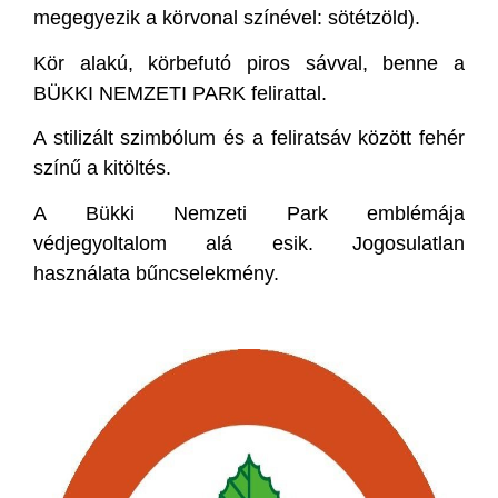
megegyezik a körvonal színével: sötétzöld).
Kör alakú, körbefutó piros sávval, benne a
BÜKKI NEMZETI PARK felirattal.
A stilizált szimbólum és a feliratsáv között fehér
színű a kitöltés.
A Bükki Nemzeti Park emblémája
védjegyoltalom alá esik. Jogosulatlan
használata bűncselekmény.