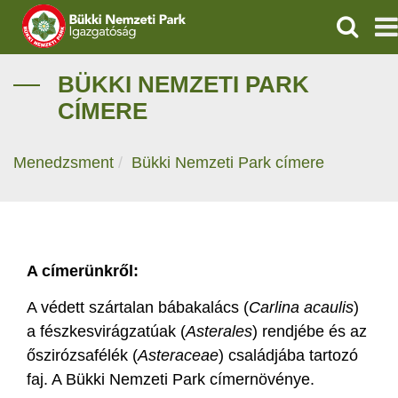
KERESÉ
IGAZGATÓSÁG
BÜKKI NEMZETI PARK
CÍMERE
TERMÉSZETVÉDELEM
Menedzsment
Bükki Nemzeti Park címere
VÍZVÉDELEM
ÖKOTURIZMUS
OKTATÁS
A címerünkről:
GEOPARKOK
A védett szártalan bábakalács (
Carlina acaulis
)
a fészkesvirágzatúak (
Asterales
) rendjébe és az
KAPCSOLAT
őszirózsafélék (
Asteraceae
) családjába tartozó
faj. A Bükki Nemzeti Park címernövénye.