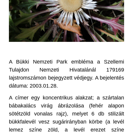
A Bükki Nemzeti Park embléma a Szellemi
Tulajdon Nemzeti Hivatalánál 179169
lajstromszámon bejegyzett védjegy. A bejelentés
dátuma: 2003.01.28.
A címer egy koncentrikus alakzat; a szártalan
bábakalács virág ábrázolása (fehér alapon
sötétzöld vonalas rajz), melyet 6 db stilizált
bükkfalevél vesz sugárirányban körbe (a levél
lemez színe zöld, a levél erezet színe