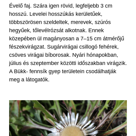
Évelő faj. Szára igen rövid, legfeljebb 3 cm
hosszú. Levelei hosszúkás kerületűek,
többszörösen szeldeltek, merevek, szúrós
hegyűek, tőlevélrózsát alkotnak. Ennek
közepében ül magányosan a 7–15 cm átmérőjű
fészekvirágzat. Sugárvirágai csillogó fehérek,
csöves virágai bíborosak. Nyári hónapokban,
július és szeptember közötti időszakban virágzik.
A Bükk- fennsík gyep területein csodálhatják
meg a látogatók.