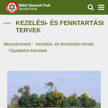
KERESÉS
IGAZGATÓSÁG
KEZELÉSI- ÉS FENNTARTÁSI
TERVEK
TERMÉSZETVÉDELEM
Menedzsment
Kezelési- és fenntartási tervek
VÍZVÉDELEM
Tájvédelmi körzetek
ÖKOTURIZMUS
OKTATÁS
GEOPARKOK
KAPCSOLAT