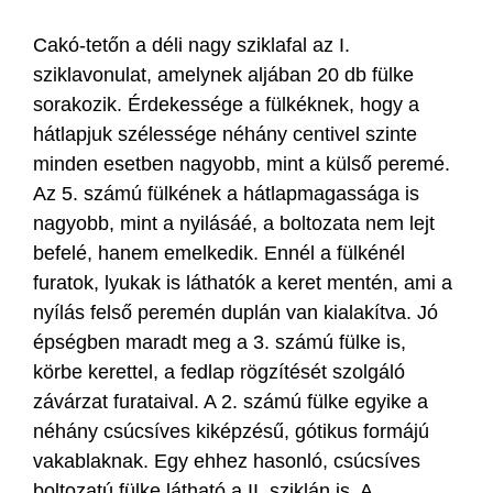
Cakó-tetőn a déli nagy sziklafal az I.
sziklavonulat, amelynek aljában 20 db fülke
sorakozik. Érdekessége a fülkéknek, hogy a
hátlapjuk szélessége néhány centivel szinte
minden esetben nagyobb, mint a külső peremé.
Az 5. számú fülkének a hátlapmagassága is
nagyobb, mint a nyilásáé, a boltozata nem lejt
befelé, hanem emelkedik. Ennél a fülkénél
furatok, lyukak is láthatók a keret mentén, ami a
nyílás felső peremén duplán van kialakítva. Jó
épségben maradt meg a 3. számú fülke is,
körbe kerettel, a fedlap rögzítését szolgáló
závárzat furataival. A 2. számú fülke egyike a
néhány csúcsíves kiképzésű, gótikus formájú
vakablaknak. Egy ehhez hasonló, csúcsíves
boltozatú fülke látható a II. sziklán is. A