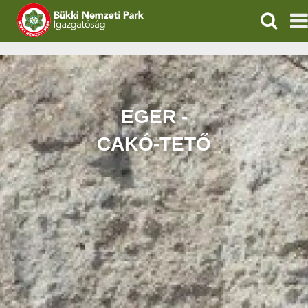
KERESÉ
IGAZGATÓSÁG
TERMÉSZETVÉDELEM
EGER -
VÍZVÉDELEM
CAKÓ-TETŐ
ÖKOTURIZMUS
OKTATÁS
GEOPARKOK
KAPCSOLAT