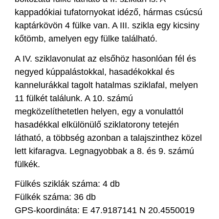
kappadókiai tufatornyokat idéző, hármas csúcsú
kaptárkövön 4 fülke van. A III. szikla egy kicsiny
kőtömb, amelyen egy fülke található.
A IV. sziklavonulat az elsőhöz hasonlóan fél és
negyed kúppalástokkal, hasadékokkal és
kannelurákkal tagolt hatalmas sziklafal, melyen
11 fülkét találunk. A 10. számú
megközelíthetetlen helyen, egy a vonulattól
hasadékkal elkülönülő sziklatorony tetején
látható, a többség azonban a talajszinthez közel
lett kifaragva. Legnagyobbak a 8. és 9. számú
fülkék.
Fülkés sziklák száma: 4 db
Fülkék száma: 36 db
GPS-koordináta: E 47.9187141 N 20.4550019