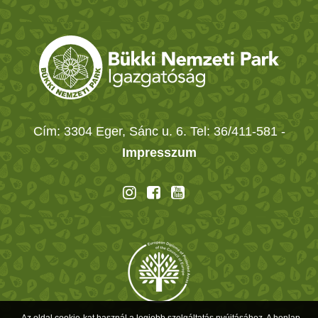
Cím: 3304 Eger, Sánc u. 6. Tel: 36/411-581
-
Impresszum
Az oldal cookie-kat használ a legjobb szolgáltatás nyújtásához. A honlap