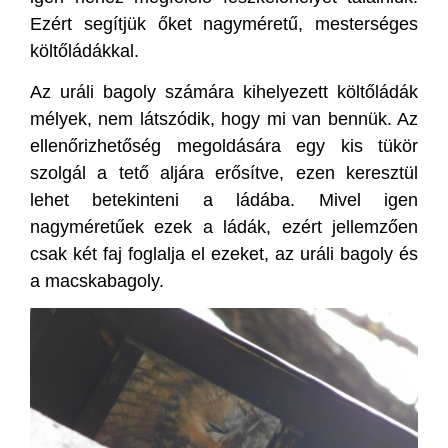
Ezért segítjük őket nagyméretű, mesterséges
költőládákkal.
Az uráli bagoly számára kihelyezett költőládák
mélyek, nem látszódik, hogy mi van bennük. Az
ellenőrizhetőség megoldására egy kis tükör
szolgál a tető aljára erősítve, ezen keresztül
lehet betekinteni a ládába. Mivel igen
nagyméretűek ezek a ládák, ezért jellemzően
csak két faj foglalja el ezeket, az uráli bagoly és
a macskabagoly.