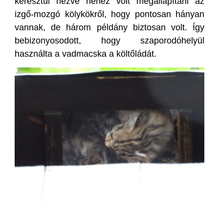
keresztül nézve nehéz volt megállapítani az
izgő-mozgó kölykökről, hogy pontosan hányan
vannak, de három példány biztosan volt. Így
bebizonyosodott, hogy szaporodóhelyül
használta a vadmacska a költőládát.