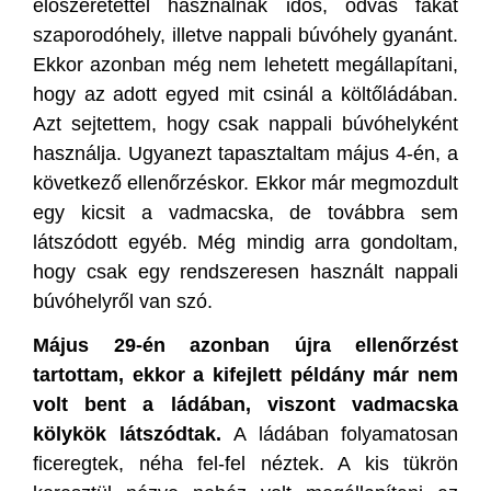
előszeretettel használnak idős, odvas fákat
szaporodóhely, illetve nappali búvóhely gyanánt.
Ekkor azonban még nem lehetett megállapítani,
hogy az adott egyed mit csinál a költőládában.
Azt sejtettem, hogy csak nappali búvóhelyként
használja. Ugyanezt tapasztaltam május 4-én, a
következő ellenőrzéskor. Ekkor már megmozdult
egy kicsit a vadmacska, de továbbra sem
látszódott egyéb. Még mindig arra gondoltam,
hogy csak egy rendszeresen használt nappali
búvóhelyről van szó.
Május 29-én azonban újra ellenőrzést
tartottam, ekkor a kifejlett példány már nem
volt bent a ládában, viszont vadmacska
kölykök látszódtak.
A ládában folyamatosan
ficeregtek, néha fel-fel néztek. A kis tükrön