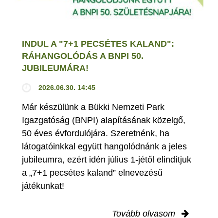
INDUL A "7+1 PECSÉTES KALAND":
RÁHANGOLÓDÁS A BNPI 50.
JUBILEUMÁRA!
2026.06.30. 14:45
Már készülünk a Bükki Nemzeti Park
Igazgatóság (BNPI) alapításának közelgő,
50 éves évfordulójára. Szeretnénk, ha
látogatóinkkal együtt hangolódnánk a jeles
jubileumra, ezért idén július 1-jétől elindítjuk
a „7+1 pecsétes kaland” elnevezésű
játékunkat!
Tovább olvasom