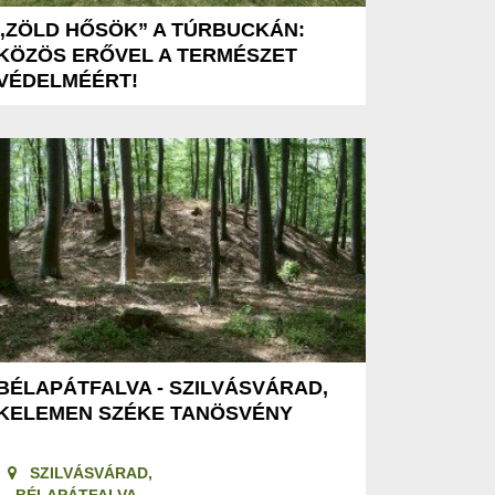
„ZÖLD HŐSÖK” A TÚRBUCKÁN:
KÖZÖS ERŐVEL A TERMÉSZET
VÉDELMÉÉRT!
BÉLAPÁTFALVA - SZILVÁSVÁRAD,
KELEMEN SZÉKE TANÖSVÉNY
SZILVÁSVÁRAD,