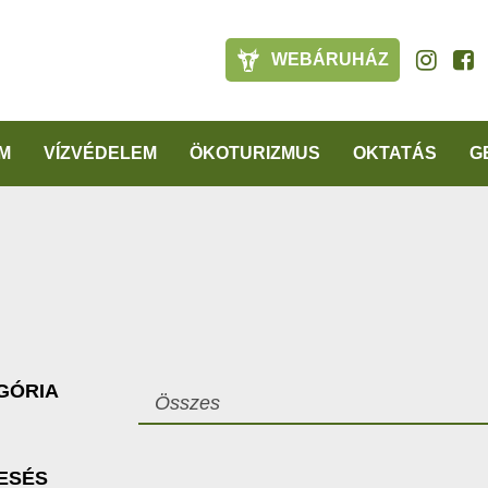
WEBÁRUHÁZ
M
VÍZVÉDELEM
ÖKOTURIZMUS
OKTATÁS
G
GÓRIA
Összes
ESÉS