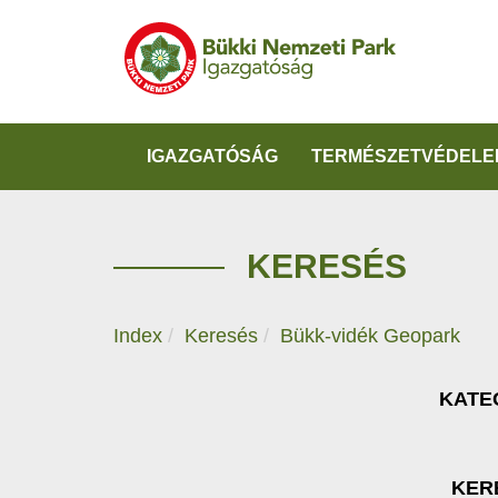
IGAZGATÓSÁG
TERMÉSZETVÉDELE
KERESÉS
Index
Keresés
Bükk-vidék Geopark
KATE
KER