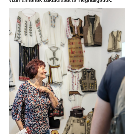
vízimalmának zakatolását is meghallgattuk.