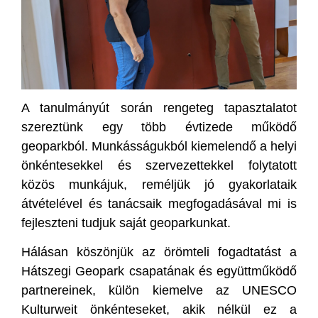
A tanulmányút során rengeteg tapasztalatot
szereztünk egy több évtizede működő
geoparkból. Munkásságukból kiemelendő a helyi
önkéntesekkel és szervezettekkel folytatott
közös munkájuk, reméljük jó gyakorlataik
átvételével és tanácsaik megfogadásával mi is
fejleszteni tudjuk saját geoparkunkat.
Hálásan köszönjük az örömteli fogadtatást a
Hátszegi Geopark csapatának és együttműködő
partnereinek, külön kiemelve az UNESCO
Kulturweit önkénteseket, akik nélkül ez a