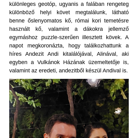
különleges geotóp, ugyanis a falában rengeteg
különböző helyi követ megtalálunk, látható
benne őslenyomatos kő, római kori temetésre
használt kő, valamint a dákokra jellemző
egymáshoz puzzle-szerűen illesztett kövek. A
napot megkoronázta, hogy találkozhattunk a
híres Andezit Andi kitalálójával, Alinával, aki
egyben a Vulkánok Házának üzemeltetője is,
valamint az eredeti, andezitből készül Andival is.