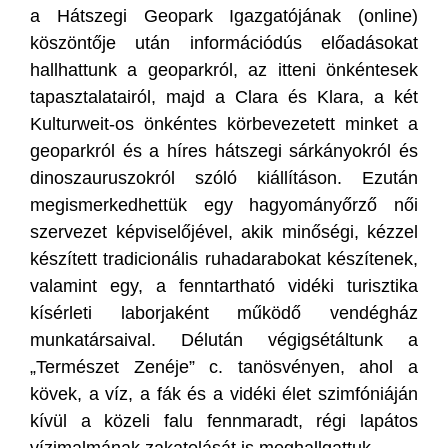
a Hátszegi Geopark Igazgatójának (online)
köszöntője után információdús előadásokat
hallhattunk a geoparkról, az itteni önkéntesek
tapasztalatairól, majd a Clara és Klara, a két
Kulturweit-os önkéntes körbevezetett minket a
geoparkról és a híres hátszegi sárkányokról és
dinoszauruszokról szóló kiállításon. Ezután
megismerkedhettük egy hagyományőrző női
szervezet képviselőjével, akik minőségi, kézzel
készített tradicionális ruhadarabokat készítenek,
valamint egy, a fenntartható vidéki turisztika
kísérleti laborjaként működő vendégház
munkatársaival. Délután végigsétáltunk a
„Természet Zenéje” c. tanösvényen, ahol a
kövek, a víz, a fák és a vidéki élet szimfóniáján
kívül a közeli falu fennmaradt, régi lapátos