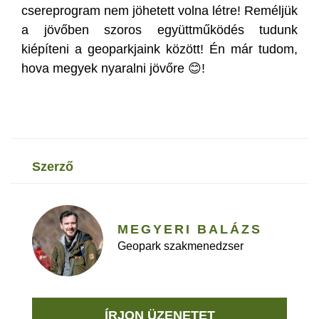
csereprogram nem jöhetett volna létre! Reméljük
a jövőben szoros együttműködés tudunk
kiépíteni a geoparkjaink között! Én már tudom,
hova megyek nyaralni jövőre 😊!
szerző
MEGYERI BALÁZS
Geopark szakmenedzser
ÍRJON ÜZENETET