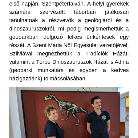
első napján, Szentpéterfalván. A helyi gyerekek
számára szervezett táborban játékosan
tanulhatnak a részvevők a geológiáról és a
dinoszauruszokról, mi pedig megismerhettük a
geoparkban dolgozó lelkes önkéntesek egy
részét. A Szent Mária Női Egyesület vezetőjével,
Szilviával megnézhettük a Tradíciók Házát,
valamint a Törpe Dinoszauruszok Házát is Adina
(geoparki munkatárs és egyben a kedves
házigazdánk) tolmácsolásában.