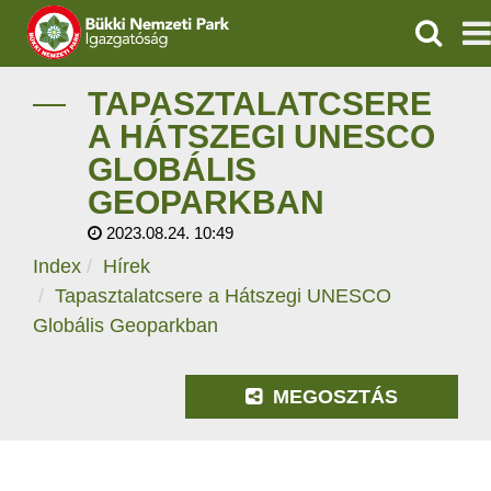
KERESÉ
IGAZGATÓSÁG
TAPASZTALATCSERE
A HÁTSZEGI UNESCO
TERMÉSZETVÉDELEM
GLOBÁLIS
GEOPARKBAN
VÍZVÉDELEM
2023.08.24. 10:49
ÖKOTURIZMUS
Index
Hírek
Tapasztalatcsere a Hátszegi UNESCO
OKTATÁS
Globális Geoparkban
GEOPARKOK
MEGOSZTÁS
KAPCSOLAT