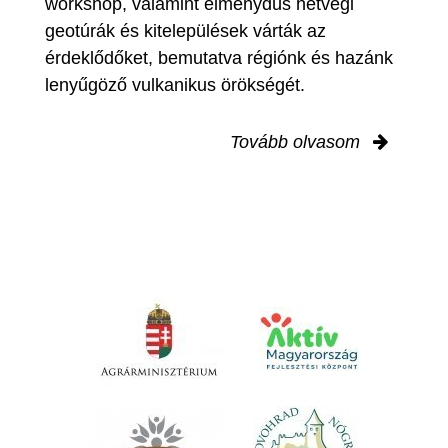
workshop, valamint élménydús hétvégi
geotúrák és kitelepülések várták az
érdeklődőket, bemutatva régiónk és hazánk
lenyűgöző vulkanikus örökségét.
Tovább olvasom