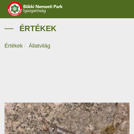
IGAZGATÓSÁG
ÉRTÉKEK
TERMÉSZETVÉDELEM
Értékek
Állatvilág
VÍZVÉDELEM
ÖKOTURIZMUS
OKTATÁS
GEOPARKOK
KAPCSOLAT