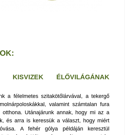
OK:
KISVIZEK ÉLŐVILÁGÁNAK
 a félelmetes szitakötőlárvával, a tekergő
 molnárpoloskákkal, valamint számtalan fura
az otthona. Utánajárunk annak, hogy mi az a
ak, és arra is keressük a választ, hogy miért
góvása. A fehér gólya példáján keresztül