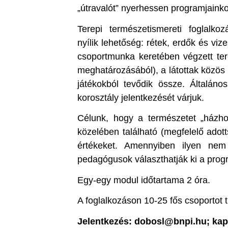
„útravalót” nyerhessen programjaink
Terepi természetismereti foglalk
nyílik lehetőség: rétek, erdők és v
csoportmunka keretében végzett terep
meghatározásából), a látottak közös
játékokból tevődik össze. Általáno
korosztály jelentkezését várjuk.
Célunk, hogy a természetet „házhoz
közelében található (megfelelő adot
értékeket. Amennyiben ilyen nem 
pedagógusok választhatják ki a prog
Egy-egy modul időtartama 2 óra.
A foglalkozáson 10-25 fős csoportot 
Jelentkezés: dobosl@bnpi.hu; ka