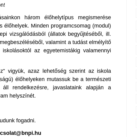
on!
ozásainkon három élőhelytípus megismerése
izes élőhelyek. Minden programcsomag (modul)
i vizsgálódásból (állatok begyűjtéséből, ill.
 megbeszéléséből, valamint a tudást elmélyítő
s iskolásoktól az egyetemistákig valamennyi
” vigyük, azaz lehetőség szerint az iskola
tságú) élőhelyeken mutassuk be a természeti
áll rendelkezésre, javaslataink alapján a
ram helyszínét.
tudunk fogadni.
pcsolat@bnpi.hu