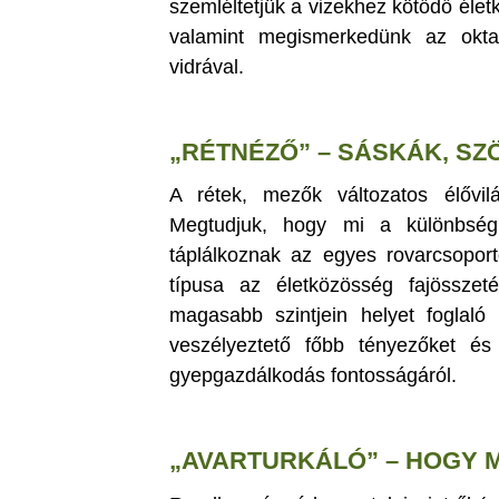
szemléltetjük a vizekhez kötődő élet
valamint megismerkedünk az okta
vidrával.
„RÉTNÉZŐ” – SÁSKÁK, S
A rétek, mezők változatos élővi
Megtudjuk, hogy mi a különbsé
táplálkoznak az egyes rovarcsopo
típusa az életközösség fajösszeté
magasabb szintjein helyet foglaló 
veszélyeztető főbb tényezőket és
gyepgazdálkodás fontosságáról.
„AVARTURKÁLÓ” – HOGY 