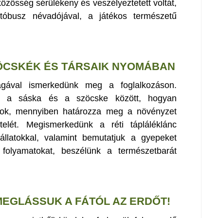
közösség sérülékeny és veszélyeztetett voltát,
tóbusz névadójával, a játékos természetű
ZÖCSKÉK ÉS TÁRSAIK NYOMÁBAN
lágával ismerkedünk meg a foglalkozáson.
g a sáska és a szöcske között, hogyan
rtok, mennyiben határozza meg a növényzet
telét. Megismerkedünk a réti tápláléklánc
állatokkal, valamint bemutatjuk a gyepeket
 folyamatokat, beszélünk a természetbarát
MEGLÁSSUK A FÁTÓL AZ ERDŐT!