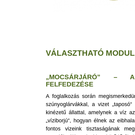
VÁLASZTHATÓ MODUL
„MOCSÁRJÁRÓ” – A 
FELFEDEZÉSE
A foglalkozás során megismerkedünk
szúnyoglárvákkal, a vizet „taposó”
kinézetű állattal, amelynek a víz 
„víziborjú”, hogyan élnek az eibhal
fontos vizeink tisztaságának me