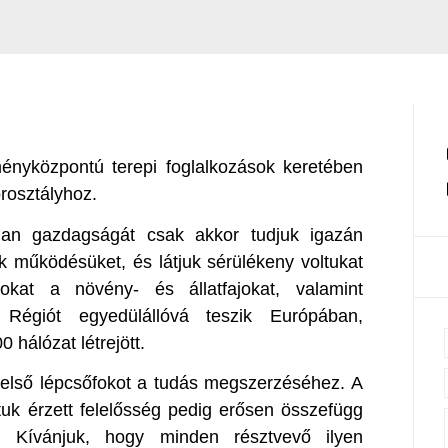
ényközpontú terepi foglalkozások keretében
rosztályhoz.
lan gazdagságát csak akkor tudjuk igazán
 működésüket, és látjuk sérülékeny voltukat
kat a növény- és állatfajokat, valamint
Régiót egyedülállóvá teszik Európában,
hálózat létrejött.
 első lépcsőfokot a tudás megszerzéséhez. A
tuk érzett felelősség pedig erősen összefügg
l. Kívánjuk, hogy minden résztvevő ilyen