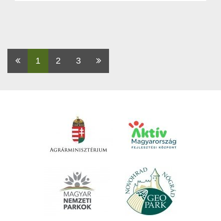
Első
1
2
3
Utolsó
oldal
oldal