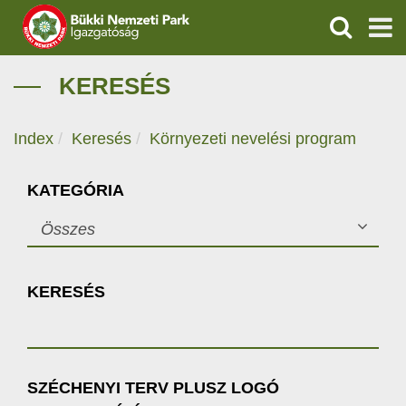
KERESÉS
IGAZGATÓSÁG
KERESÉS
TERMÉSZETVÉDELEM
Index
Keresés
Környezeti nevelési program
VÍZVÉDELEM
KATEGÓRIA
ÖKOTURIZMUS
Összes
OKTATÁS
KERESÉS
GEOPARKOK
KAPCSOLAT
SZÉCHENYI TERV PLUSZ LOGÓ