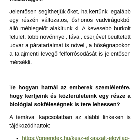
Jelentősen segíthetjük őket, ha kertünk legalább
egy részén változatos, őshonos vadvirágokból
álló méhlegelőt alakítunk ki. A kevesebb burkolt
felület, több növénnyel, fával, cserjével beültetett
udvar a páratartalmat is növeli, a hőségnapokon
a talajmenti levegő felforrósodását is jelentősen
mérsékli.
Te hogyan hatnál az emberek szemléletére,
hogy kertjeink és közterületeink egy része a
biológiai sokféleségnek is tere lehessen?
A témával kapcsolatban az alábbi linkeken is
tájékozódhattok:
https://greendex.hu/kesz-elkaszalt-elovilag-