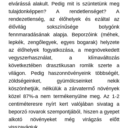
elvárássá alakult. Pedig mit is szüntetünk meg
tulajdonképpen? A rendetlenséget? A
rendezetlenség, az élőhelyek és ezáltal az
élővilág sokszínűsége bolygónk
fennmaradásának alapja. Beporzóink (méhek,
lepkék, zengőlegyek, egyes bogarak) helyzete
az élőhelyek fogyatkozása, a megnövekedett
vegyszerhasználat, a klímaváltozás
következtében drasztikusan romlik szerte a
világon. Pedig haszonnövényeink többségét,
zöldségeinket, gyümölcseinket nekik
köszönhetjük, nélkülük a zárvatermő növények
közel 87%-a nem termékenyülne meg. Az 1-2
centiméteresre nyírt kert valójában sivatag a
beporzó rovarok szempontjából, hiszen a gyepet
alkotó növényeket még virágzás előtt
visszavágjuk.