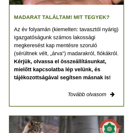
MADARAT TALÁLTAM! MIT TEGYEK?
Az év folyamán (kiemelten: tavasztól nyárig)
Igazgatóságunk számos lakossági
megkeresést kap mentésre szoruló
(sérültnek vélt, „árva”) madarakról, fiókákról.
Kérjük, olvassa el összeállításunkat,
mielőtt kapcsolatba lép velünk, és
tájékozottságával segítsen másnak is!
Tovább olvasom