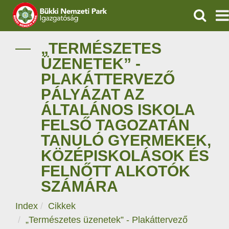
KERESÉ
IGAZGATÓSÁG
„TERMÉSZETES
ÜZENETEK” -
TERMÉSZETVÉDELEM
PLAKÁTTERVEZŐ
PÁLYÁZAT AZ
VÍZVÉDELEM
ÁLTALÁNOS ISKOLA
ÖKOTURIZMUS
FELSŐ TAGOZATÁN
TANULÓ GYERMEKEK,
OKTATÁS
KÖZÉPISKOLÁSOK ÉS
FELNŐTT ALKOTÓK
GEOPARKOK
SZÁMÁRA
KAPCSOLAT
Index
Cikkek
„Természetes üzenetek” - Plakáttervező