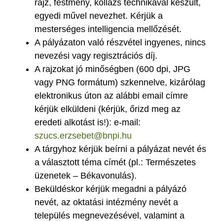
rajz, festmény, kollázs technikával készült,
egyedi művel nevezhet. Kérjük a
mesterséges intelligencia mellőzését.
A pályázaton való részvétel ingyenes, nincs
nevezési vagy regisztrációs díj.
A rajzokat jó minőségben (600 dpi, JPG
vagy PNG formátum) szkennelve, kizárólag
elektronikus úton az alábbi email címre
kérjük elküldeni (kérjük, őrizd meg az
eredeti alkotást is!): e-mail:
szucs.erzsebet@bnpi.hu
A tárgyhoz kérjük beírni a pályázat nevét és
a választott téma címét (pl.: Természetes
üzenetek – Békavonulás).
Beküldéskor kérjük megadni a pályázó
nevét, az oktatási intézmény nevét a
település megnevezésével, valamint a