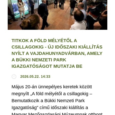
TITKOK A FÖLD MÉLYÉTŐL A
CSILLAGOKIG - ÚJ IDŐSZAKI KIÁLLÍTÁS
NYÍLT A VAJDAHUNYADVÁRBAN, AMELY
A BÜKKI NEMZETI PARK
IGAZGATÓSÁGOT MUTATJA BE
2026.05.22. 14:33
Május 20-án ünnepélyes keretek között
megnyílt „A föld mélyétől a csillagokig –
Bemutatkozik a Bükki Nemzeti Park
Igazgatóság” című időszaki kiállítás a
Magyar Mezőgazdasági Múzeumnak otthont