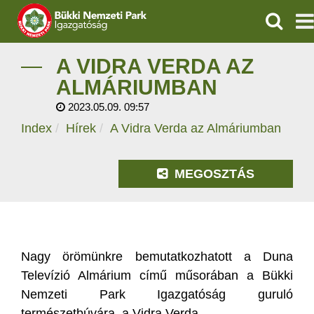
KERESÉ
IGAZGATÓSÁG
A VIDRA VERDA AZ
ALMÁRIUMBAN
TERMÉSZETVÉDELEM
2023.05.09. 09:57
Index
Hírek
A Vidra Verda az Almáriumban
VÍZVÉDELEM
ÖKOTURIZMUS
MEGOSZTÁS
OKTATÁS
GEOPARKOK
Nagy örömünkre bemutatkozhatott a Duna
KAPCSOLAT
Televízió Almárium című műsorában a Bükki
Nemzeti Park Igazgatóság guruló
természetbúvára, a Vidra Verda.