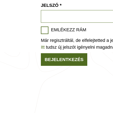
JELSZÓ
*
EMLÉKEZZ RÁM
Már regisztráltál, de elfelejtetted a 
Itt
tudsz új jelszót igényelni magadn
BEJELENTKEZÉS