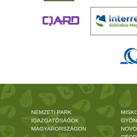
NEMZETI PARK
MISK
IGAZGATÓSÁGOK
GYÖN
MAGYARORSZÁGON
NOVO
GEOP