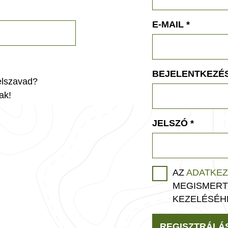
E-MAIL
*
BEJELENTKEZÉS
jelszavad?
ak!
JELSZÓ
*
AZ
ADATKEZ
MEGISMERT
KEZELÉSÉH
REGISZTRÁLÁ