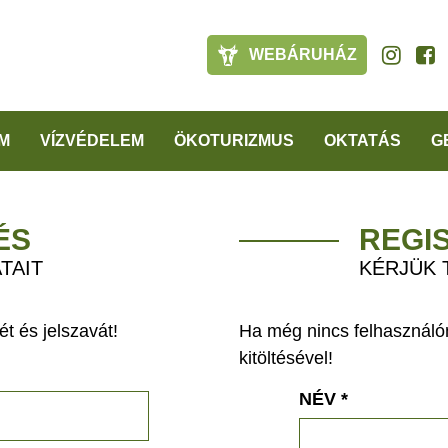
WEBÁRUHÁZ
M
VÍZVÉDELEM
ÖKOTURIZMUS
OKTATÁS
G
ÉS
REGI
TAIT
KÉRJÜK 
t és jelszavát!
Ha még nincs felhasználón
kitöltésével!
NÉV
*