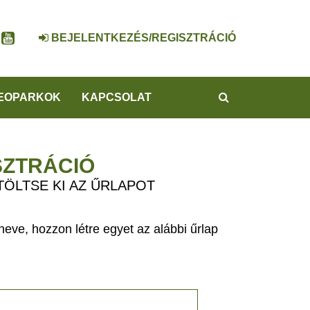
BEJELENTKEZÉS/REGISZTRÁCIÓ
KERESÉS
EOPARKOK
KAPCSOLAT
SZTRÁCIÓ
TÖLTSE KI AZ ŰRLAPOT
eve, hozzon létre egyet az alábbi űrlap