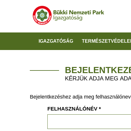
IGAZGATÓSÁG
TERMÉSZETVÉDELE
BEJELENTKEZ
KÉRJÜK ADJA MEG ADA
Bejelentkezéshez adja meg felhasználónevé
FELHASZNÁLÓNÉV
*