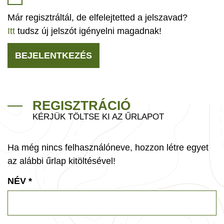
Már regisztráltál, de elfelejtetted a jelszavad?
Itt
tudsz új jelszót igényelni magadnak!
BEJELENTKEZÉS
REGISZTRÁCIÓ
KÉRJÜK TÖLTSE KI AZ ŰRLAPOT
Ha még nincs felhasználóneve, hozzon létre egyet
az alábbi űrlap kitöltésével!
NÉV
*