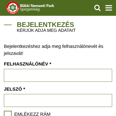
KERESÉS
IGAZGATÓSÁG
BEJELENTKEZÉS
KÉRJÜK ADJA MEG ADATAIT
TERMÉSZETVÉDELEM
Bejelentkezéshez adja meg felhasználónevét és
VÍZVÉDELEM
jelszavát!
ÖKOTURIZMUS
FELHASZNÁLÓNÉV
*
OKTATÁS
GEOPARKOK
JELSZÓ
*
KAPCSOLAT
EMLÉKEZZ RÁM