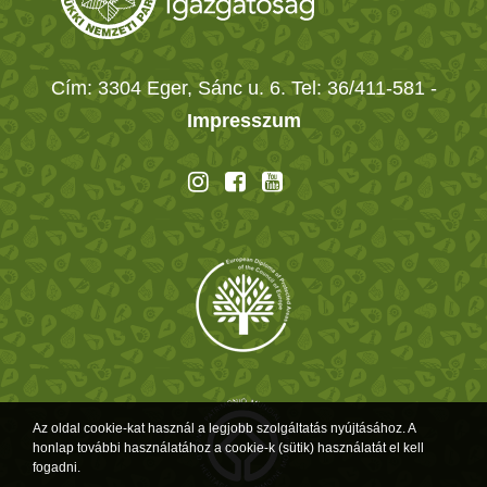
Cím: 3304 Eger, Sánc u. 6. Tel: 36/411-581
-
Impresszum
Az oldal cookie-kat használ a legjobb szolgáltatás nyújtásához. A
honlap további használatához a cookie-k (sütik) használatát el kell
fogadni.