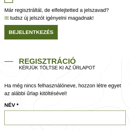
Már regisztráltál, de elfelejtetted a jelszavad?
Itt
tudsz új jelszót igényelni magadnak!
BEJELENTKEZÉS
REGISZTRÁCIÓ
KÉRJÜK TÖLTSE KI AZ ŰRLAPOT
Ha még nincs felhasználóneve, hozzon létre egyet
az alábbi űrlap kitöltésével!
NÉV
*