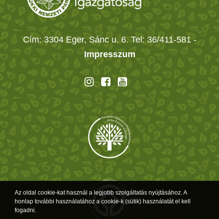
Cím: 3304 Eger, Sánc u. 6. Tel: 36/411-581
-
Impresszum
Az oldal cookie-kat használ a legjobb szolgáltatás nyújtásához. A
honlap további használatához a cookie-k (sütik) használatát el kell
fogadni.