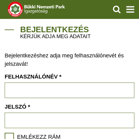
KERESÉS
IGAZGATÓSÁG
BEJELENTKEZÉS
KÉRJÜK ADJA MEG ADATAIT
TERMÉSZETVÉDELEM
Bejelentkezéshez adja meg felhasználónevét és
VÍZVÉDELEM
jelszavát!
ÖKOTURIZMUS
FELHASZNÁLÓNÉV
*
OKTATÁS
GEOPARKOK
JELSZÓ
*
KAPCSOLAT
EMLÉKEZZ RÁM