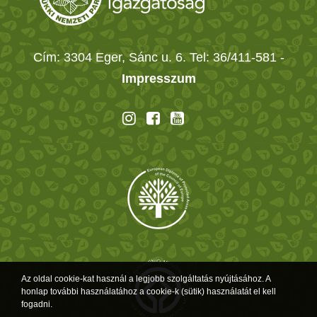
Cím: 3304 Eger, Sánc u. 6. Tel: 36/411-581
-
Impresszum
Az oldal cookie-kat használ a legjobb szolgáltatás nyújtásához. A
honlap további használatához a cookie-k (sütik) használatát el kell
fogadni.