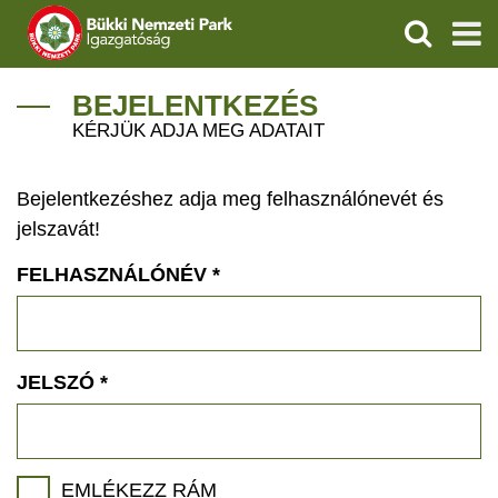
KERESÉS
IGAZGATÓSÁG
BEJELENTKEZÉS
KÉRJÜK ADJA MEG ADATAIT
TERMÉSZETVÉDELEM
Bejelentkezéshez adja meg felhasználónevét és
VÍZVÉDELEM
jelszavát!
ÖKOTURIZMUS
FELHASZNÁLÓNÉV
*
OKTATÁS
GEOPARKOK
JELSZÓ
*
KAPCSOLAT
EMLÉKEZZ RÁM