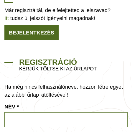
Már regisztráltál, de elfelejtetted a jelszavad?
Itt
tudsz új jelszót igényelni magadnak!
BEJELENTKEZÉS
REGISZTRÁCIÓ
KÉRJÜK TÖLTSE KI AZ ŰRLAPOT
Ha még nincs felhasználóneve, hozzon létre egyet
az alábbi űrlap kitöltésével!
NÉV
*