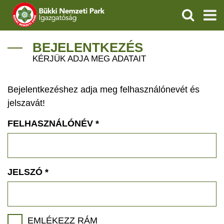
KERESÉS
IGAZGATÓSÁG
BEJELENTKEZÉS
KÉRJÜK ADJA MEG ADATAIT
TERMÉSZETVÉDELEM
Bejelentkezéshez adja meg felhasználónevét és
VÍZVÉDELEM
jelszavát!
ÖKOTURIZMUS
FELHASZNÁLÓNÉV
*
OKTATÁS
GEOPARKOK
JELSZÓ
*
KAPCSOLAT
EMLÉKEZZ RÁM