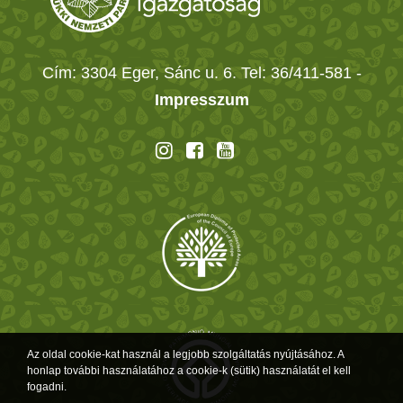
Cím: 3304 Eger, Sánc u. 6. Tel: 36/411-581
-
Impresszum
Az oldal cookie-kat használ a legjobb szolgáltatás nyújtásához. A
honlap további használatához a cookie-k (sütik) használatát el kell
fogadni.