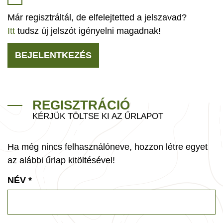
Már regisztráltál, de elfelejtetted a jelszavad?
Itt
tudsz új jelszót igényelni magadnak!
BEJELENTKEZÉS
REGISZTRÁCIÓ
KÉRJÜK TÖLTSE KI AZ ŰRLAPOT
Ha még nincs felhasználóneve, hozzon létre egyet
az alábbi űrlap kitöltésével!
NÉV
*