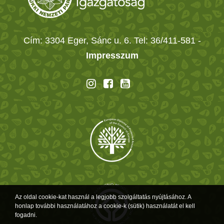
Cím: 3304 Eger, Sánc u. 6. Tel: 36/411-581
-
Impresszum
Az oldal cookie-kat használ a legjobb szolgáltatás nyújtásához. A
honlap további használatához a cookie-k (sütik) használatát el kell
fogadni.