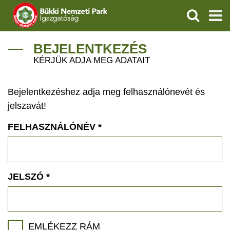
KERESÉS
IGAZGATÓSÁG
BEJELENTKEZÉS
KÉRJÜK ADJA MEG ADATAIT
TERMÉSZETVÉDELEM
Bejelentkezéshez adja meg felhasználónevét és
VÍZVÉDELEM
jelszavát!
ÖKOTURIZMUS
FELHASZNÁLÓNÉV
*
OKTATÁS
GEOPARKOK
JELSZÓ
*
KAPCSOLAT
EMLÉKEZZ RÁM