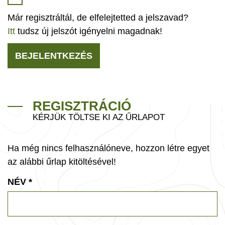
Már regisztráltál, de elfelejtetted a jelszavad?
Itt
tudsz új jelszót igényelni magadnak!
BEJELENTKEZÉS
REGISZTRÁCIÓ
KÉRJÜK TÖLTSE KI AZ ŰRLAPOT
Ha még nincs felhasználóneve, hozzon létre egyet
az alábbi űrlap kitöltésével!
NÉV
*