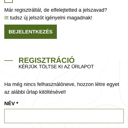
Már regisztráltál, de elfelejtetted a jelszavad?
Itt
tudsz új jelszót igényelni magadnak!
BEJELENTKEZÉS
REGISZTRÁCIÓ
KÉRJÜK TÖLTSE KI AZ ŰRLAPOT
Ha még nincs felhasználóneve, hozzon létre egyet
az alábbi űrlap kitöltésével!
NÉV
*