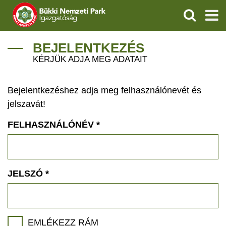
KERESÉS
IGAZGATÓSÁG
BEJELENTKEZÉS
KÉRJÜK ADJA MEG ADATAIT
TERMÉSZETVÉDELEM
Bejelentkezéshez adja meg felhasználónevét és
VÍZVÉDELEM
jelszavát!
ÖKOTURIZMUS
FELHASZNÁLÓNÉV
*
OKTATÁS
GEOPARKOK
JELSZÓ
*
KAPCSOLAT
EMLÉKEZZ RÁM