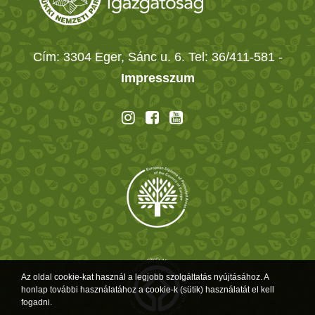
Cím: 3304 Eger, Sánc u. 6. Tel: 36/411-581
-
Impresszum
Az oldal cookie-kat használ a legjobb szolgáltatás nyújtásához. A
honlap további használatához a cookie-k (sütik) használatát el kell
fogadni.