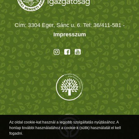
Cím: 3304 Eger, Sánc u. 6. Tel: 36/411-581
-
Impresszum
Az oldal cookie-kat használ a legjobb szolgáltatás nyújtásához. A
honlap további használatához a cookie-k (sütik) használatát el kell
fogadni.