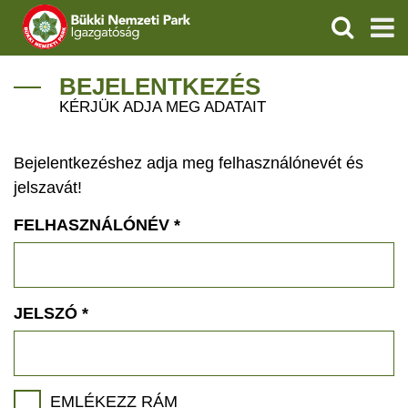
KERESÉS
IGAZGATÓSÁG
BEJELENTKEZÉS
KÉRJÜK ADJA MEG ADATAIT
TERMÉSZETVÉDELEM
Bejelentkezéshez adja meg felhasználónevét és
VÍZVÉDELEM
jelszavát!
ÖKOTURIZMUS
FELHASZNÁLÓNÉV
*
OKTATÁS
GEOPARKOK
JELSZÓ
*
KAPCSOLAT
EMLÉKEZZ RÁM