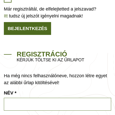
Már regisztráltál, de elfelejtetted a jelszavad?
Itt
tudsz új jelszót igényelni magadnak!
BEJELENTKEZÉS
REGISZTRÁCIÓ
KÉRJÜK TÖLTSE KI AZ ŰRLAPOT
Ha még nincs felhasználóneve, hozzon létre egyet
az alábbi űrlap kitöltésével!
NÉV
*