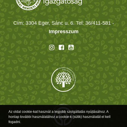
Cím: 3304 Eger, Sánc u. 6. Tel: 36/411-581
-
Impresszum
Az oldal cookie-kat használ a legjobb szolgáltatás nyújtásához. A
honlap további használatához a cookie-k (sütik) használatát el kell
fogadni.