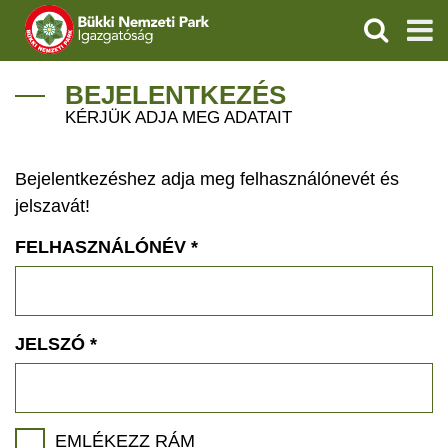
KERESÉS
IGAZGATÓSÁG
BEJELENTKEZÉS
KÉRJÜK ADJA MEG ADATAIT
TERMÉSZETVÉDELEM
Bejelentkezéshez adja meg felhasználónevét és
VÍZVÉDELEM
jelszavát!
ÖKOTURIZMUS
FELHASZNÁLÓNÉV
*
OKTATÁS
GEOPARKOK
JELSZÓ
*
KAPCSOLAT
EMLÉKEZZ RÁM