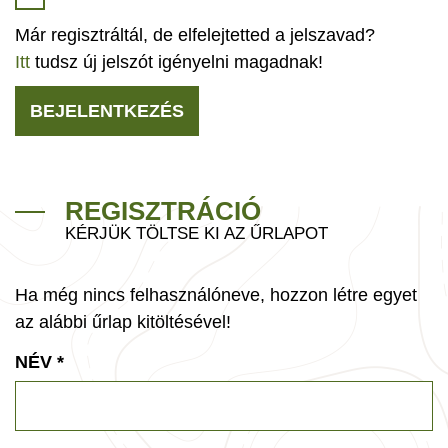
Már regisztráltál, de elfelejtetted a jelszavad?
Itt
tudsz új jelszót igényelni magadnak!
BEJELENTKEZÉS
REGISZTRÁCIÓ
KÉRJÜK TÖLTSE KI AZ ŰRLAPOT
Ha még nincs felhasználóneve, hozzon létre egyet
az alábbi űrlap kitöltésével!
NÉV
*