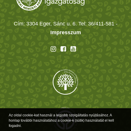
Cím: 3304 Eger, Sánc u. 6. Tel: 36/411-581
-
Impresszum
Az oldal cookie-kat használ a legjobb szolgáltatás nyújtásához. A
honlap további használatához a cookie-k (sütik) használatát el kell
fogadni.