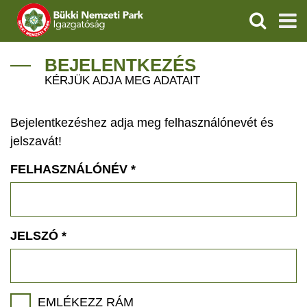
KERESÉS
IGAZGATÓSÁG
BEJELENTKEZÉS
KÉRJÜK ADJA MEG ADATAIT
TERMÉSZETVÉDELEM
Bejelentkezéshez adja meg felhasználónevét és
VÍZVÉDELEM
jelszavát!
ÖKOTURIZMUS
FELHASZNÁLÓNÉV
*
OKTATÁS
GEOPARKOK
JELSZÓ
*
KAPCSOLAT
EMLÉKEZZ RÁM