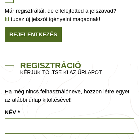
Már regisztráltál, de elfelejtetted a jelszavad?
Itt
tudsz új jelszót igényelni magadnak!
BEJELENTKEZÉS
REGISZTRÁCIÓ
KÉRJÜK TÖLTSE KI AZ ŰRLAPOT
Ha még nincs felhasználóneve, hozzon létre egyet
az alábbi űrlap kitöltésével!
NÉV
*