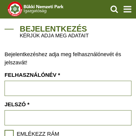
KERESÉS
IGAZGATÓSÁG
BEJELENTKEZÉS
KÉRJÜK ADJA MEG ADATAIT
TERMÉSZETVÉDELEM
Bejelentkezéshez adja meg felhasználónevét és
VÍZVÉDELEM
jelszavát!
ÖKOTURIZMUS
FELHASZNÁLÓNÉV
*
OKTATÁS
GEOPARKOK
JELSZÓ
*
KAPCSOLAT
EMLÉKEZZ RÁM