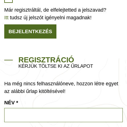
Már regisztráltál, de elfelejtetted a jelszavad?
Itt
tudsz új jelszót igényelni magadnak!
BEJELENTKEZÉS
REGISZTRÁCIÓ
KÉRJÜK TÖLTSE KI AZ ŰRLAPOT
Ha még nincs felhasználóneve, hozzon létre egyet
az alábbi űrlap kitöltésével!
NÉV
*