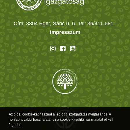
Cím: 3304 Eger, Sánc u. 6. Tel: 36/411-581
-
Impresszum
Az oldal cookie-kat használ a legjobb szolgáltatás nyújtásához. A
honlap további használatához a cookie-k (sütik) használatát el kell
fogadni.