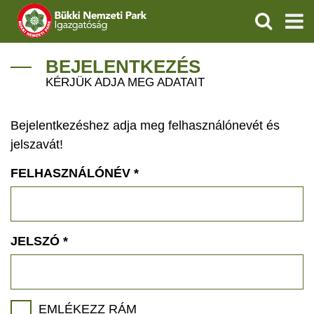
KERESÉS
IGAZGATÓSÁG
BEJELENTKEZÉS
KÉRJÜK ADJA MEG ADATAIT
TERMÉSZETVÉDELEM
Bejelentkezéshez adja meg felhasználónevét és
VÍZVÉDELEM
jelszavát!
ÖKOTURIZMUS
FELHASZNÁLÓNÉV
*
OKTATÁS
GEOPARKOK
JELSZÓ
*
KAPCSOLAT
EMLÉKEZZ RÁM