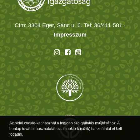
Cím: 3304 Eger, Sánc u. 6. Tel: 36/411-581
-
Impresszum
Az oldal cookie-kat használ a legjobb szolgáltatás nyújtásához. A
honlap további használatához a cookie-k (sütik) használatát el kell
fogadni.