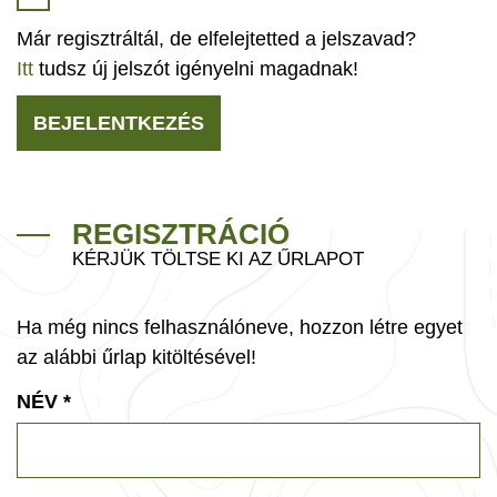
Már regisztráltál, de elfelejtetted a jelszavad?
Itt
tudsz új jelszót igényelni magadnak!
BEJELENTKEZÉS
REGISZTRÁCIÓ
KÉRJÜK TÖLTSE KI AZ ŰRLAPOT
Ha még nincs felhasználóneve, hozzon létre egyet
az alábbi űrlap kitöltésével!
NÉV
*