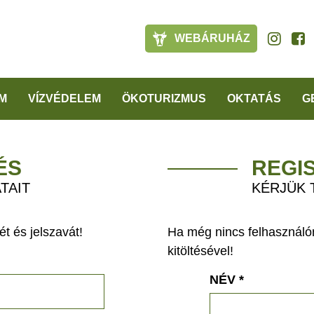
WEBÁRUHÁZ
M
VÍZVÉDELEM
ÖKOTURIZMUS
OKTATÁS
G
ÉS
REGI
TAIT
KÉRJÜK 
t és jelszavát!
Ha még nincs felhasználón
kitöltésével!
NÉV
*