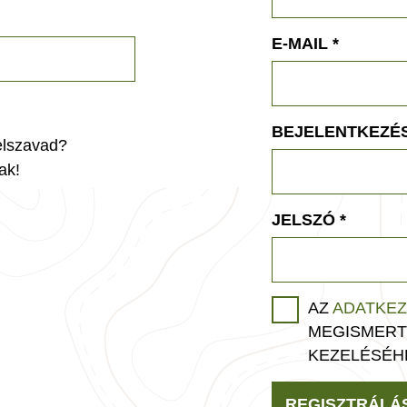
E-MAIL
*
BEJELENTKEZÉS
jelszavad?
ak!
JELSZÓ
*
AZ
ADATKEZ
MEGISMERT
KEZELÉSÉH
REGISZTRÁLÁ