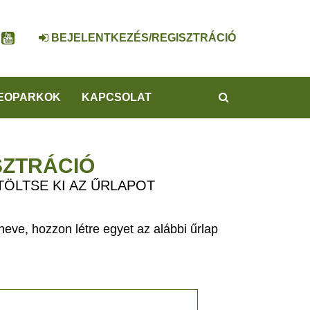
BEJELENTKEZÉS/REGISZTRÁCIÓ
KERESÉS
EOPARKOK
KAPCSOLAT
SZTRÁCIÓ
TÖLTSE KI AZ ŰRLAPOT
eve, hozzon létre egyet az alábbi űrlap