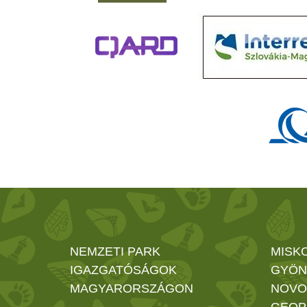
NEMZETI PARK
MISK
IGAZGATÓSÁGOK
GYÖN
MAGYARORSZÁGON
NOVO
GEOP