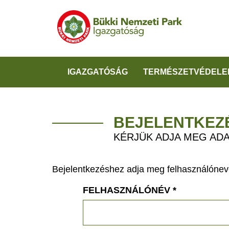
IGAZGATÓSÁG
TERMÉSZETVÉDELE
BEJELENTKEZ
KÉRJÜK ADJA MEG ADA
Bejelentkezéshez adja meg felhasználónevé
FELHASZNÁLÓNÉV
*