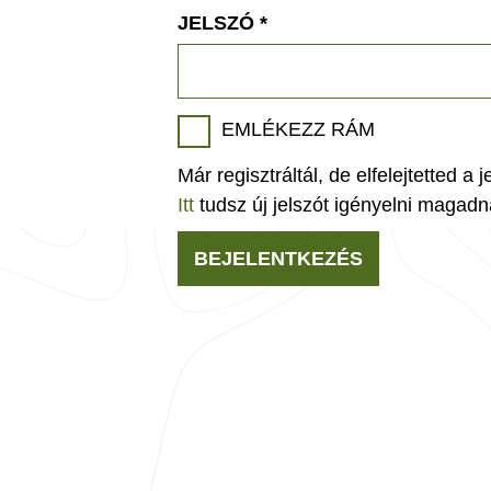
JELSZÓ
*
EMLÉKEZZ RÁM
Már regisztráltál, de elfelejtetted a 
Itt
tudsz új jelszót igényelni magadn
BEJELENTKEZÉS