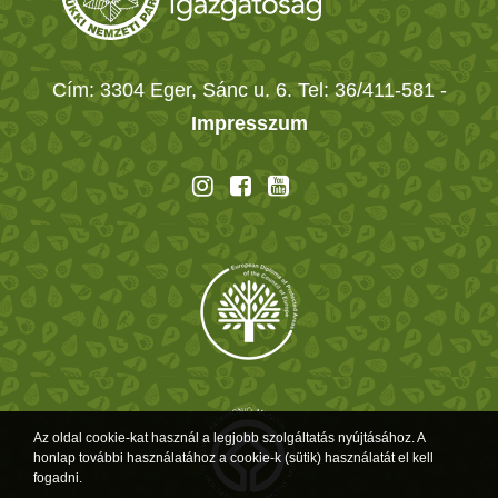
Cím: 3304 Eger, Sánc u. 6. Tel: 36/411-581
-
Impresszum
Az oldal cookie-kat használ a legjobb szolgáltatás nyújtásához. A
honlap további használatához a cookie-k (sütik) használatát el kell
fogadni.