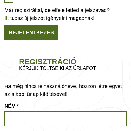
Már regisztráltál, de elfelejtetted a jelszavad?
Itt
tudsz új jelszót igényelni magadnak!
BEJELENTKEZÉS
REGISZTRÁCIÓ
KÉRJÜK TÖLTSE KI AZ ŰRLAPOT
Ha még nincs felhasználóneve, hozzon létre egyet
az alábbi űrlap kitöltésével!
NÉV
*