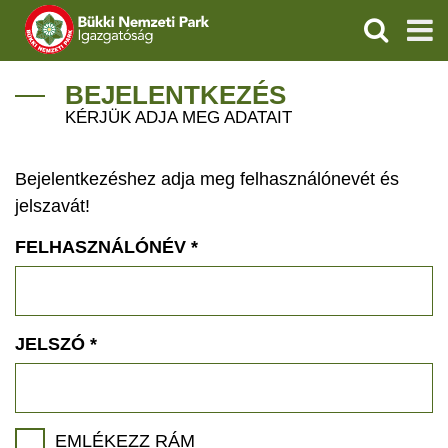
KERESÉS
IGAZGATÓSÁG
BEJELENTKEZÉS
KÉRJÜK ADJA MEG ADATAIT
TERMÉSZETVÉDELEM
Bejelentkezéshez adja meg felhasználónevét és
VÍZVÉDELEM
jelszavát!
ÖKOTURIZMUS
FELHASZNÁLÓNÉV
*
OKTATÁS
GEOPARKOK
JELSZÓ
*
KAPCSOLAT
EMLÉKEZZ RÁM