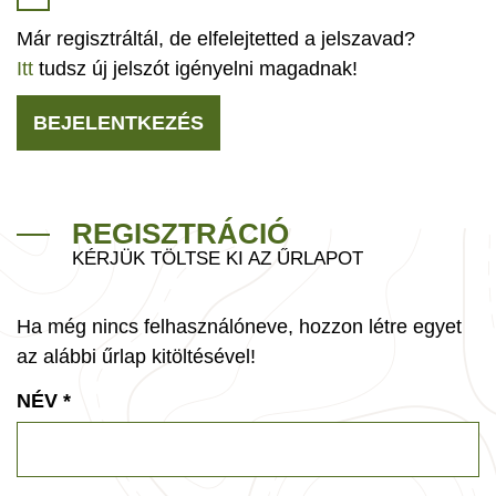
Már regisztráltál, de elfelejtetted a jelszavad?
Itt
tudsz új jelszót igényelni magadnak!
BEJELENTKEZÉS
REGISZTRÁCIÓ
KÉRJÜK TÖLTSE KI AZ ŰRLAPOT
Ha még nincs felhasználóneve, hozzon létre egyet
az alábbi űrlap kitöltésével!
NÉV
*