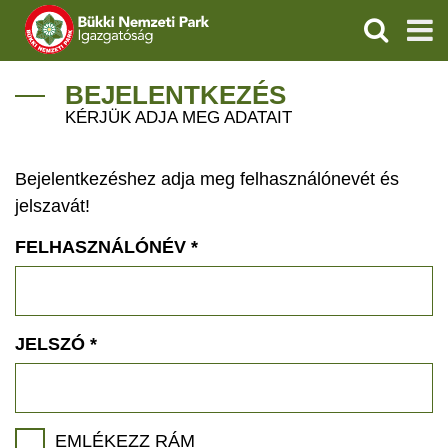
KERESÉS
IGAZGATÓSÁG
BEJELENTKEZÉS
KÉRJÜK ADJA MEG ADATAIT
TERMÉSZETVÉDELEM
Bejelentkezéshez adja meg felhasználónevét és
VÍZVÉDELEM
jelszavát!
ÖKOTURIZMUS
FELHASZNÁLÓNÉV
*
OKTATÁS
GEOPARKOK
JELSZÓ
*
KAPCSOLAT
EMLÉKEZZ RÁM