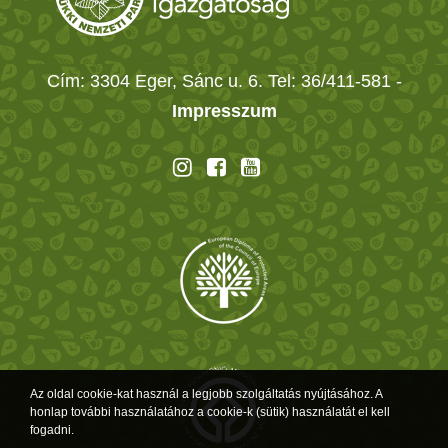
Cím: 3304 Eger, Sánc u. 6. Tel: 36/411-581
-
Impresszum
Az oldal cookie-kat használ a legjobb szolgáltatás nyújtásához. A
honlap további használatához a cookie-k (sütik) használatát el kell
fogadni.