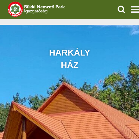
KERESÉ
IGAZGATÓSÁG
TERMÉSZETVÉDELEM
HARKÁLY
VÍZVÉDELEM
HÁZ
ÖKOTURIZMUS
OKTATÁS
GEOPARKOK
KAPCSOLAT