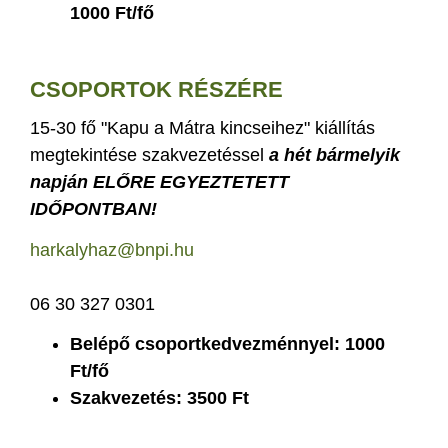
1000 Ft/fő
CSOPORTOK RÉSZÉRE
15-30 fő "Kapu a Mátra kincseihez" kiállítás
megtekintése szakvezetéssel
a hét bármelyik
napján ELŐRE EGYEZTETETT
IDŐPONTBAN!
harkalyhaz@bnpi.hu
06 30 327 0301
Belépő csoportkedvezménnyel: 1000
Ft/fő
Szakvezetés: 3500 Ft