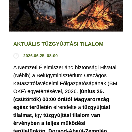
AKTUÁLIS TŰZGYÚJTÁSI TILALOM
2026.06.25. 08:00
A Nemzeti Élelmiszerlánc-biztonsági Hivatal
(Nébih) a Belügyminisztérium Országos
Katasztrófavédelmi Főigazgatóságának (BM
OKF) egyetértésével, 2026.
június 25.
(csütörtök) 00:00 órától Magyarország
egész területén
elrendelte a
tűzgyújtási
tilalmat
, így
tűzgyújtási tilalom van
érvényben
a teljes működési
területünkön, Borsod-Abaúj-Zemplén,