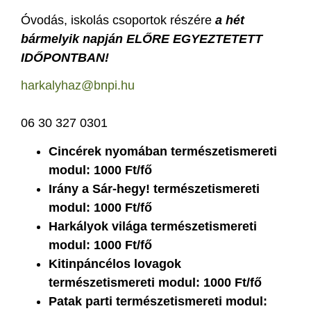
Óvodás, iskolás csoportok részére
a hét
bármelyik napján
ELŐRE EGYEZTETETT
IDŐPONTBAN!
harkalyhaz@bnpi.hu
06 30 327 0301
Cincérek nyomában természetismereti
modul: 1000 Ft/fő
Irány a Sár-hegy! természetismereti
modul: 1000 Ft/fő
Harkályok világa természetismereti
modul: 1000 Ft/fő
Kitinpáncélos lovagok
természetismereti modul: 1000 Ft/fő
Patak parti természetismereti modul: