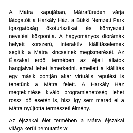
A Mátra kapujában, Mátrafüreden várja
látogatóit a Harkály Ház, a Bükki Nemzeti Park
Igazgatóság ökoturisztikai és környezeti
nevelési központja. A hagyományos diorámák
helyett korszerű, interaktív kiállításelemek
segítik a Mátra kincseinek megismerését. Az
Éjszakai erdő termében az éjjeli állatok
hangjaival lehet ismerkedni, emellett a kiállítás
egy másik pontján akár virtuális repülést is
tehetünk a Mátra felett. A Harkály Ház
megtekintése kiváló programlehetőség lehet
rossz idő esetén is, hisz így sem marad el a
Mátra nyújtotta természeti élmény.
Az éjszakai élet termében a Mátra éjszakai
világa kerül bemutatásra: