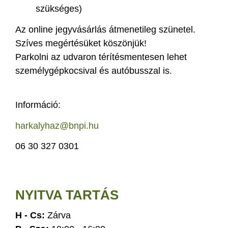
szükséges)
Az online jegyvásárlás átmenetileg szünetel.
Szíves megértésüket köszönjük!
Parkolni az udvaron térítésmentesen lehet
személygépkocsival és autóbusszal is.
Információ:
harkalyhaz@bnpi.hu
06 30 327 0301
NYITVA TARTÁS
H - Cs:
Zárva