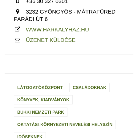
+36 30 327 0301
3232 GYÖNGYÖS - MÁTRAFÜRED
PARÁDI ÚT 6
WWW.HARKALYHAZ.HU
ÜZENET KÜLDÉSE
LÁTOGATÓKÖZPONT
CSALÁDOKNAK
KÖNYVEK, KIADVÁNYOK
BÜKKI NEMZETI PARK
OKTATÁSI-KÖRNYEZETI NEVELÉSI HELYSZÍN
IDŐSEKNEK