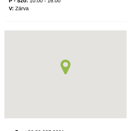
P - Szo:
10:00 - 16:00
V:
Zárva