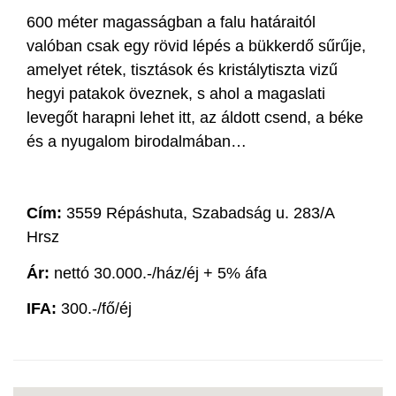
600 méter magasságban a falu határaitól
valóban csak egy rövid lépés a bükkerdő sűrűje,
amelyet rétek, tisztások és kristálytiszta vizű
hegyi patakok öveznek, s ahol a magaslati
levegőt harapni lehet itt, az áldott csend, a béke
és a nyugalom birodalmában…
Cím:
3559 Répáshuta, Szabadság u. 283/A
Hrsz
Ár:
nettó 30.000.-/ház/éj + 5% áfa
IFA:
300.-/fő/éj