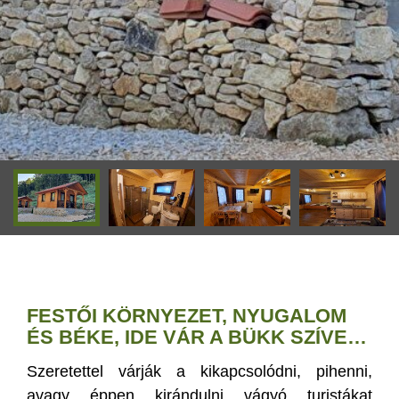
FESTŐI KÖRNYEZET, NYUGALOM
ÉS BÉKE, IDE VÁR A BÜKK SZÍVE…
Szeretettel várják a kikapcsolódni, pihenni,
avagy éppen kirándulni vágyó turistákat