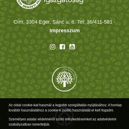
Cím: 3304 Eger, Sánc u. 6. Tel: 36/411-581
-
Impresszum
Az oldal cookie-kat használ a legjobb szolgáltatás nyújtásához. A honlap
további használatához a cookie-k (sütik) használatát el kell fogadni.
Személyes adatai védelméről szóló intézkedéseinket az adatvédelmi
szabályzatban ismertetjük.