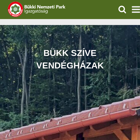
KERESÉ
IGAZGATÓSÁG
TERMÉSZETVÉDELEM
BÜKK SZÍVE
VÍZVÉDELEM
VENDÉGHÁZAK
ÖKOTURIZMUS
OKTATÁS
GEOPARKOK
KAPCSOLAT