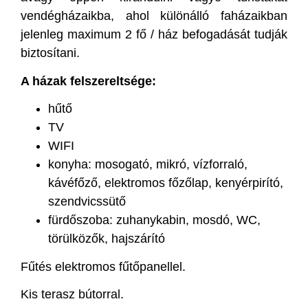
vendégházaikba, ahol különálló faházaikban
jelenleg maximum 2 fő / ház befogadását tudják
biztosítani.
A házak felszereltsége:
hűtő
TV
WIFI
konyha: mosogató, mikró, vízforraló,
kávéfőző, elektromos főzőlap, kenyérpirító,
szendvicssütő
fürdőszoba: zuhanykabin, mosdó, WC,
törülközők, hajszárító
Fűtés elektromos fűtőpanellel.
Kis terasz bútorral.