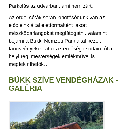
Parkolás az udvarban, ami nem zárt.
Az erdei séták során lehetőségünk van az
elődjeink által életformaként lakott
mészkőbarlangokat meglátogatni, valamint
bejárni a Bükki Nemzeti Park által kezelt
tanösvényeket, ahol az erdőség csodáin túl a
helyi régi mesterségek emlékművei is
megtekinthetők…
BÜKK SZÍVE VENDÉGHÁZAK -
GALÉRIA