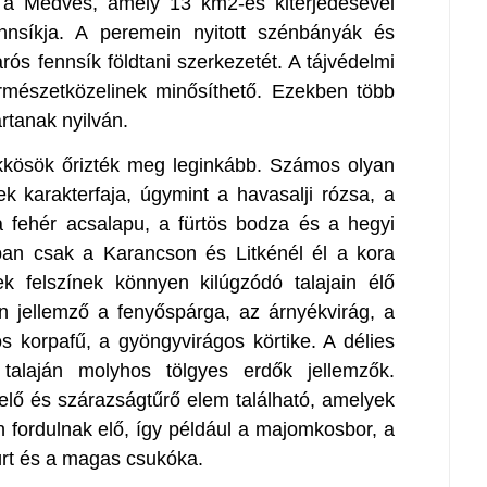
 a Medves, amely 13 km2-es kiterjedésével
nnsíkja. A peremein nyitott szénbányák és
arós fennsík földtani szerkezetét. A tájvédelmi
rmészetközelinek minősíthető. Ezekben több
artanak nyilván.
ükkösök őrizték meg leginkább. Számos olyan
ek karakterfaja, úgymint a havasalji rózsa, a
a fehér acsalapu, a fürtös bodza és a hegyi
ban csak a Karancson és Litkénél él a kora
k felszínek könnyen kilúgzódó talajain élő
 jellemző a fenyőspárga, az árnyékvirág, a
sos korpafű, a gyöngyvirágos körtike. A délies
 talaján molyhos tölgyes erdők jellemzők.
ő és szárazságtűrő elem található, amelyek
rán fordulnak elő, így például a majomkosbor, a
ürt és a magas csukóka.