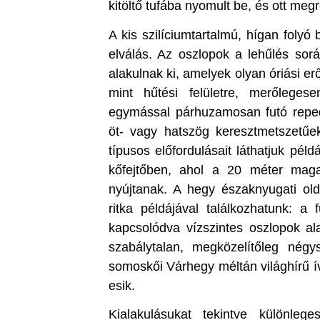
kitöltő tufába nyomult be, és ott meg
A kis szilíciumtartalmú, hígan folyó
elválás. Az oszlopok a lehűlés sorá
alakulnak ki, amelyek olyan óriási erő
mint hűtési felületre, merőlege
egymással párhuzamosan futó repedé
öt- vagy hatszög keresztmetszetűek
típusos előfordulásait láthatjuk péld
kőfejtőben, ahol a 20 méter magas
nyújtanak. A hegy északnyugati ol
ritka példájával találkozhatunk: a
kapcsolódva vízszintes oszlopok ala
szabálytalan, megközelítőleg négy
somoskői Várhegy méltán világhírű í
esik.
Kialakulásukat tekintve különleg