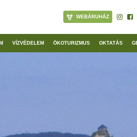
WEBÁRUHÁZ
M
VÍZVÉDELEM
ÖKOTURIZMUS
OKTATÁS
G