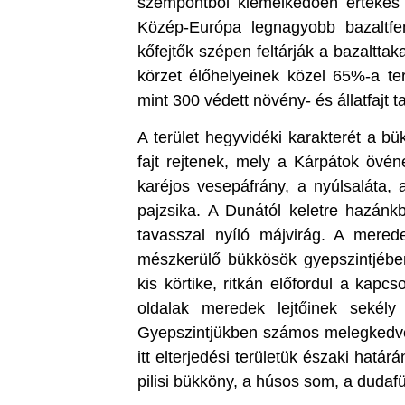
szempontból kiemelkedően értékes
Közép-Európa legnagyobb bazaltfe
kőfejtők szépen feltárják a bazalttak
körzet élőhelyeinek közel 65%-a te
mint 300 védett növény- és állatfajt t
A terület hegyvidéki karakterét a b
fajt rejtenek, mely a Kárpátok övén
karéjos vesepáfrány, a nyúlsaláta, 
pajzsika. A Dunától keletre hazánk
tavasszal nyíló májvirág. A merede
mészkerülő bükkösök gyepszintjében
kis körtike, ritkán előfordul a kapc
oldalak meredek lejtőinek sekély
Gyepszintjükben számos melegkedvel
itt elterjedési területük északi hatá
pilisi bükköny, a húsos som, a dudaf