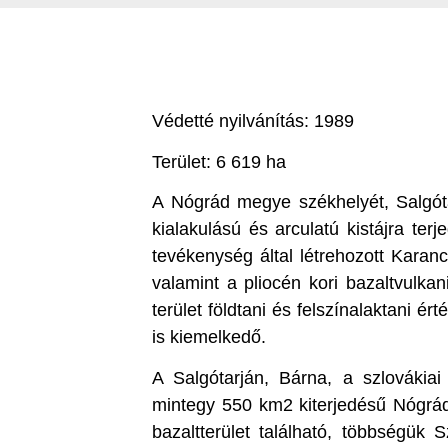
Védetté nyilvánítás: 1989
Terület: 6 619 ha
A Nógrád megye székhelyét, Salgótar
kialakulású és arculatú kistájra terj
tevékenység által létrehozott Karancs
valamint a pliocén kori bazaltvulka
terület földtani és felszínalaktani é
is kiemelkedő.
A Salgótarján, Bárna, a szlovákiai
mintegy 550 km2 kiterjedésű Nógrád
bazaltterület található, többségük