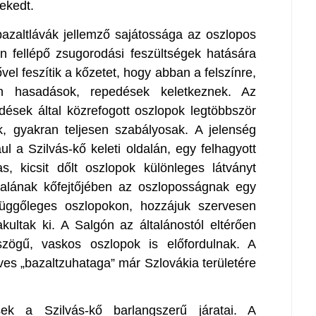
rekedt.
 bazaltlávák jellemző sajátossága az oszlopos
n fellépő zsugorodási feszültségek hatására
vel feszítik a kőzetet, hogy abban a felszínre,
sen hasadások, repedések keletkeznek. Az
sek által közrefogott oszlopok legtöbbször
, gyakran teljesen szabályosak. A jelenség
ául a Szilvás-kő keleti oldalán, egy felhagyott
, kicsit dőlt oszlopok különleges látványt
dalának kőfejtőjében az oszloposságnak egy
 függőleges oszlopokon, hozzájuk szervesen
kultak ki. A Salgón az általánostól eltérően
szögű, vaskos oszlopok is előfordulnak. A
ves „bazaltzuhataga” már Szlovákia területére
esek a Szilvás-kő barlangszerű járatai. A