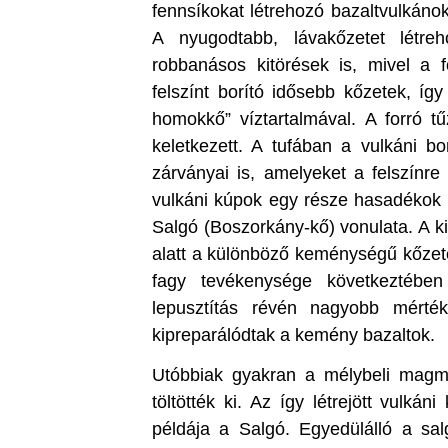
fennsíkokat létrehozó bazaltvulkáno
A nyugodtabb, lávakőzetet létre
robbanásos kitörések is, mivel a 
felszínt borító idősebb kőzetek, így 
homokkő” víztartalmával. A forró tű
keletkezett. A tufában a vulkáni b
zárványai is, amelyeket a felszínr
vulkáni kúpok egy része hasadékok m
Salgó (Boszorkány-kő) vonulata. A ki
alatt a különböző keménységű kőzete
fagy tevékenysége következtében
lepusztítás révén nagyobb mérték
kipreparálódtak a kemény bazaltok.
Utóbbiak gyakran a mélybeli magma
töltötték ki. Az így létrejött vulkán
példája a Salgó. Egyedülálló a salg