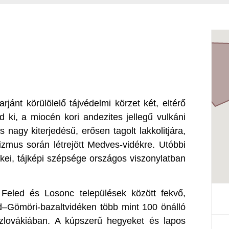
jánt körülölelő tájvédelmi körzet két, eltérő
ed ki, a miocén kori andezites jellegű vulkáni
 nagy kiterjedésű, erősen tagolt lakkolitjára,
nizmus során létrejött Medves-vidékre. Utóbbi
rtékei, tájképi szépsége országos viszonylatban
 Feled és Losonc települések között fekvő,
–Gömöri-bazaltvidéken több mint 100 önálló
 Szlovákiában. A kúpszerű hegyeket és lapos