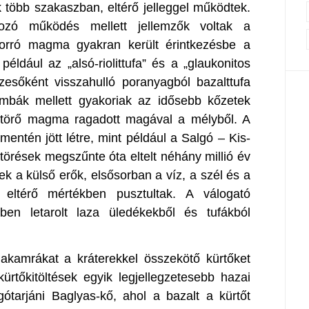
k több szakaszban, eltérő jelleggel működtek.
hozó működés mellett jellemzők voltak a
forró magma gyakran került érintkezésbe a
például az „alsó-riolittufa” és a „glaukonitos
zesőként visszahulló poranyagból bazalttufa
ombák mellett gyakoriak az idősebb kőzetek
e törő magma ragadott magával a mélyből. A
entén jött létre, mint például a Salgó – Kis-
törések megszűnte óta eltelt néhány millió év
k a külső erők, elsősorban a víz, a szél és a
 eltérő mértékben pusztultak. A válogató
ben letarolt laza üledékekből és tufákból
kamrákat a kráterekkel összekötő kürtőket
i kürtőkitöltések egyik legjellegzetesebb hazai
ótarjáni Baglyas-kő, ahol a bazalt a kürtőt