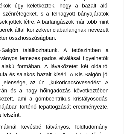
ékok úgy keletkeztek, hogy a bazalt alól
 szénrétegeket, s a felhagyott bányajáratok
sek jöttek létre. A barlangászok már több mint
emberek által konzekvenciabarlangnak nevezett
méter összhosszúságban.
-Salgón találkozhatunk. A tetőszintben a
tványos lemezes-pados elválásai figyelhetők
 alakú formában. A lávakőzetet két oldalról
ufa és salakos bazalt kíséri. A Kis-Salgón jól
 jelensége, az ún. „kukoricacsövesedés”. A
során és a nagy hőingadozás következtében
kezett, ami a gömbcentrikus kristályosodási
ájában történő lepattogzását eredményezte.
felszínt.
máknál kevésbé látványos, földtudományi