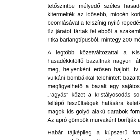
tetőszintbe mélyedő széles hasad
kitermelték az idősebb, miocén kori
beomlásával a felszínig nyíló repedé
tíz járatot tártak fel ebből a szak
ritka barlangtípusból, mintegy 200 
A legtöbb kőzetváltozattal a Kis
hasadékkitöltő bazaltnak nagyon lá
meg, helyenként erősen hajlott, ív
vulkáni bombákkal telehintett bazaltt
megfigyelhető a bazalt egy sajátos
„ragyás” kőzet a kristályosodás 
fellépő feszültségek hatására kelet
magok kis golyó alakú darabok form
Az apró gömbök murvaként borítják a 
Habár tájképileg a kúpszerű for