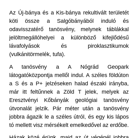
Az Új-bánya és a Kis-bánya rekultivált területét
köti össze a Salgóbányából induló és
odavisszatérő tanösvény, melynek táblákkal
jelöltmegállóhelyei a különböző kifejlődésű
lávafolyások és piroklasztikumok
(vulkánitörmelék, tufa).
A tanösvény a A Nógrád Geopark
látogatóközpontja mellől indul. A széles földúton
a S és a P+ jelzéseken halad északi irányba,
már itt feltűnnek a Zöld T jelek, melyek az
Eresztvényi Kőbányák geológiai tanösvény
útvonalát jelzik. Pár méter után a tanösvény
jobbra ágazik le a széles útról, és egy kis lápos
tó mellett visz mérsékelt emelkedővel az erdőbe.
Házak közé érünk, majd az út végénél jobbra