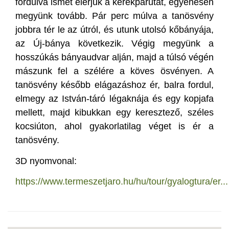
fordulva ismét elérjük a kerékpárutat, egyenesen
megyünk tovább. Pár perc múlva a tanösvény
jobbra tér le az útról, és utunk utolsó kőbányája,
az Új-bánya következik. Végig megyünk a
hosszúkás bányaudvar alján, majd a túlsó végén
mászunk fel a szélére a köves ösvényen. A
tanösvény később elágazáshoz ér, balra fordul,
elmegy az István-táró légaknája és egy kopjafa
mellett, majd kibukkan egy keresztező, széles
kocsiúton, ahol gyakorlatilag véget is ér a
tanösvény.
3D nyomvonal:
https://www.termeszetjaro.hu/hu/tour/gyalogtura/er...