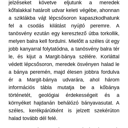
jelzéseket követve eljutunk a meredek
kőfalakkal határolt udvar keleti végébe, ahonnan
a sziklákba vájt lépcsősoron kapaszkodhatunk
fel a csodás kilátást nyújtó peremre. A
tanösvény ezután egy keresztező útba torkollik,
melyen balra kell fordulni. Mielőtt a széles út egy
jobb kanyarral folytatódna, a tanösvény balra tér
le, és kijut a Margit-bánya szélére. Korláttal
védett lépcsősoron, meredek ösvényen halad le
a bánya peremén, majd élesen jobbra fordulva
ér a Margit-bánya udvarára, ahol három
információs tábla mutatja be a kőbánya
történetét, geológiai érdekességeit és a
környéket hajdanán behálózó bányavasutat. A
széles, kerékpárútként is jelzett szekérúton
halad tovább dél felé.