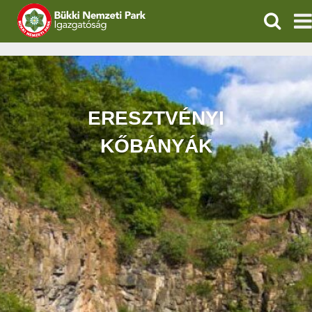
KERESÉ
IGAZGATÓSÁG
TERMÉSZETVÉDELEM
ERESZTVÉNYI
VÍZVÉDELEM
KŐBÁNYÁK
ÖKOTURIZMUS
OKTATÁS
GEOPARKOK
KAPCSOLAT