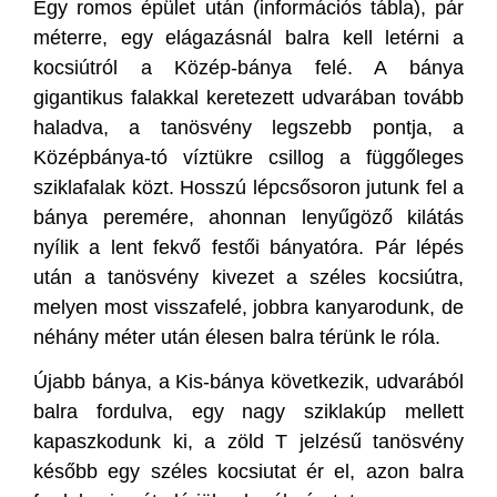
Egy romos épület után (információs tábla), pár
méterre, egy elágazásnál balra kell letérni a
kocsiútról a Közép-bánya felé. A bánya
gigantikus falakkal keretezett udvarában tovább
haladva, a tanösvény legszebb pontja, a
Középbánya-tó víztükre csillog a függőleges
sziklafalak közt. Hosszú lépcsősoron jutunk fel a
bánya peremére, ahonnan lenyűgöző kilátás
nyílik a lent fekvő festői bányatóra. Pár lépés
után a tanösvény kivezet a széles kocsiútra,
melyen most visszafelé, jobbra kanyarodunk, de
néhány méter után élesen balra térünk le róla.
Újabb bánya, a Kis-bánya következik, udvarából
balra fordulva, egy nagy sziklakúp mellett
kapaszkodunk ki, a zöld T jelzésű tanösvény
később egy széles kocsiutat ér el, azon balra