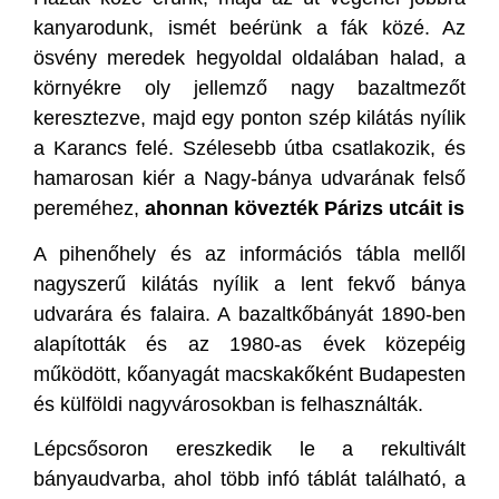
kanyarodunk, ismét beérünk a fák közé. Az
ösvény meredek hegyoldal oldalában halad, a
környékre oly jellemző nagy bazaltmezőt
keresztezve, majd egy ponton szép kilátás nyílik
a Karancs felé. Szélesebb útba csatlakozik, és
hamarosan kiér a Nagy-bánya udvarának felső
pereméhez,
ahonnan
kövezték Párizs utcáit is
A pihenőhely és az információs tábla mellől
nagyszerű kilátás nyílik a lent fekvő bánya
udvarára és falaira. A bazaltkőbányát 1890-ben
alapították és az 1980-as évek közepéig
működött, kőanyagát macskakőként Budapesten
és külföldi nagyvárosokban is felhasználták.
Lépcsősoron ereszkedik le a rekultivált
bányaudvarba, ahol több infó táblát található, a