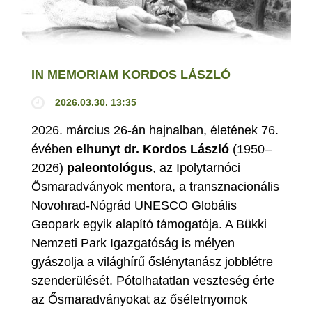
IN MEMORIAM KORDOS LÁSZLÓ
2026.03.30. 13:35
2026. március 26-án hajnalban, életének 76.
évében
elhunyt dr. Kordos László
(1950–
2026)
paleontológus
, az Ipolytarnóci
Ősmaradványok mentora, a transznacionális
Novohrad-Nógrád UNESCO Globális
Geopark egyik alapító támogatója. A Bükki
Nemzeti Park Igazgatóság is mélyen
gyászolja a világhírű őslénytanász jobblétre
szenderülését. Pótolhatatlan veszteség érte
az Ősmaradványokat az őséletnyomok