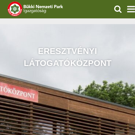
KERESÉ
IGAZGATÓSÁG
TERMÉSZETVÉDELEM
ERESZTVÉNYI
VÍZVÉDELEM
LÁTOGATÓKÖZPONT
ÖKOTURIZMUS
OKTATÁS
GEOPARKOK
KAPCSOLAT