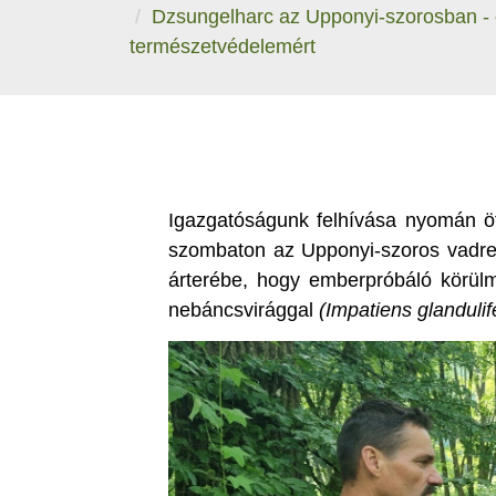
Dzsungelharc az Upponyi-szorosban -
természetvédelemért
Igazgatóságunk felhívása nyomán ö
szombaton az Upponyi-szoros vadre
árterébe, hogy emberpróbáló körül
nebáncsvirággal
(Impatiens glandulif