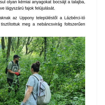
ásul olyan kémiai anyagokat bocsájt a talajba,
ve lágyszárú fajok felújulását.
aknak az Uppony településtől a Lázbérci-tó
t tisztítottuk meg a nebáncsvirág foltszerűen