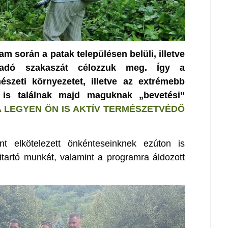
am során a patak településen belüli, illetve
haladó szakaszát célozzuk meg. Így a
szeti környezetet, illetve az extrémebb
k is találnak majd maguknak „bevetési”
 LEGYEN ÖN IS AKTÍV TERMÉSZETVÉDŐ
t elkötelezett önkénteseinknek ezúton is
kitartó munkát, valamint a programra áldozott