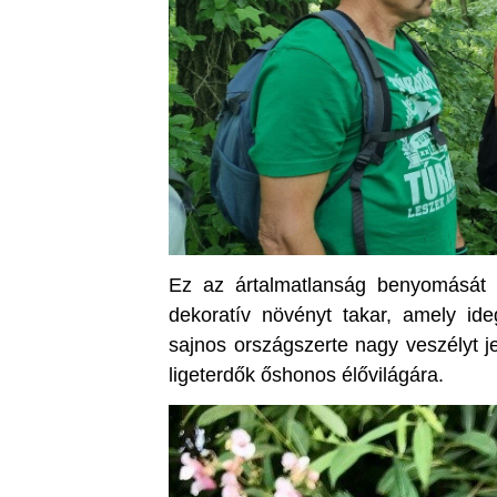
Ez az ártalmatlanság benyomását 
dekoratív növényt takar, amely ide
sajnos országszerte nagy veszélyt je
ligeterdők őshonos élővilágára.