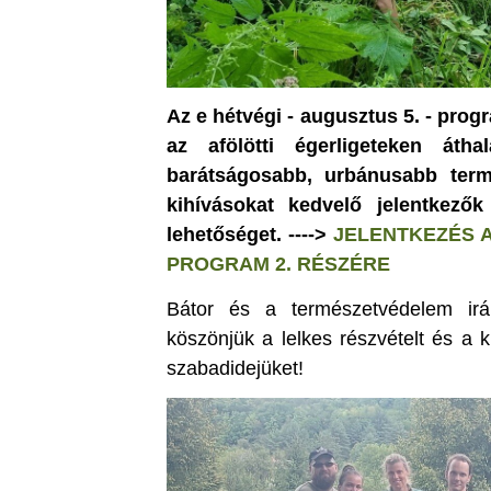
Az e hétvégi - augusztus 5. - progr
az afölötti égerligeteken át
barátságosabb, urbánusabb termé
kihívásokat kedvelő jelentkező
lehetőséget. ---->
JELENTKEZÉS A
PROGRAM 2. RÉSZÉRE
Bátor és a természetvédelem irán
köszönjük a lelkes részvételt és a 
szabadidejüket!