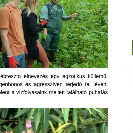
ébresztő elnevezés egy egzotikus küllemű,
genhonos és agresszíven terjedő faj lévén,
lent a vízfolyásaink mellett található puhafás