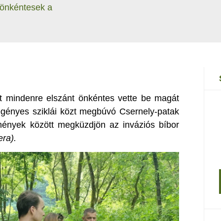
 önkéntesek a
t mindenre elszánt önkéntes vette be magát
gényes sziklái közt megbúvó Csernely-patak
mények között megküzdjön az inváziós bíbor
era).