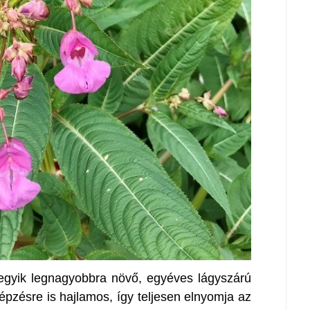
egyik legnagyobbra növő, egyéves lágyszárú
épzésre is hajlamos, így teljesen elnyomja az