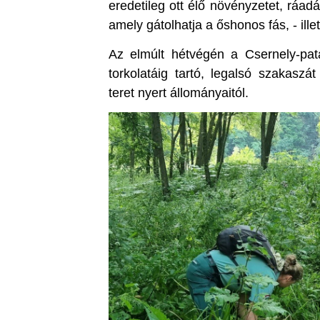
eredetileg ott élő növényzetet, ráad
amely gátolhatja a őshonos fás, - illet
Az elmúlt hétvégén a Csernely-pat
torkolatáig tartó, legalsó szakaszá
teret nyert állományaitól.