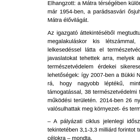
Elhangzott: a Mátra térségében külön
már 1954-ben, a parádsasvári ősjuh
Mátra élővilágát.
Az igazgató áttekintéséből megtudt
megalakuláskor kis létszámmal,
lelkesedéssel látta el természetv
javaslatokat tehettek arra, melyek a
természetvédelem érdekei sikerese
lehetőségek: így 2007-ben a Bükki N
rá, hogy nagyobb léptékű, mint
támogatással, 38 természetvédelmi f
működési területén. 2014-ben 26 nyer
valósulhattak meg környezet- és term
– A pályázati ciklus jelenlegi idős
tekintetében 3,1-3,3 milliárd forintot
célokra – mondta.