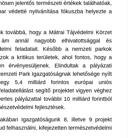
ösen jelentős természeti értékek találhatóak,
ar védetté nyilvánítása fókuszba helyezte a
uk továbbá, hogy a Mátrai Tájvédelmi Körzet
 ám annál nagyobb elhivatottsággal és
édelmi feladatait. Később a nemzeti parkok
zok a kritikus területek, ahol fontos, hogy a
n érvényesüljenek. Elindultak a pályázati
emzeti Park Igazgatóságnak lehetősége nyílt
egy 5,4 milliárd forintos európai uniós
eladatellátást segítő projektet vigyen véghez
tes pályázattal további 10 milliárd forintból
észetvédelmi fejlesztések.
zakában Igazgatóságunk 8, illetve 9 projekt
 tud felhasználni, kifejezetten természetvédelmi