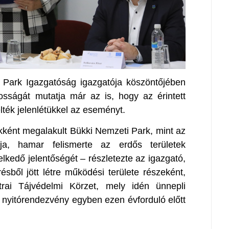
 Park Igazgatóság igazgatója köszöntőjében
tosságát mutatja már az is, hogy az érintett
lték jelenlétükkel az eseményt.
ikként megalakult Bükki Nemzeti Park, mint az
ja, hamar felismerte az erdős területek
kedő jelentőségét – részletezte az igazgató,
résből jött létre működési területe részeként,
rai Tájvédelmi Körzet, mely idén ünnepli
i nyitórendezvény egyben ezen évforduló előtt