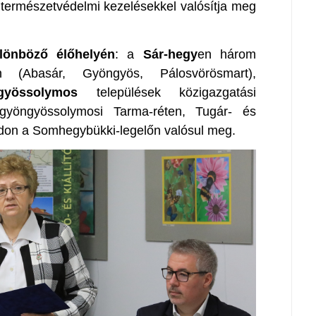
természetvédelmi kezelésekkel valósítja meg
lönböző élőhelyén
: a
Sár-hegy
en három
tén (Abasár, Gyöngyös, Pálosvörösmart),
gyössolymos
települések közigazgatási
 gyöngyössolymosi Tarma-réten, Tugár- és
arádon a Somhegybükki-legelőn valósul meg.