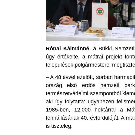
Rónai Kálmánné
, a Bükki Nemzeti
úgy értékelte, a mátrai projekt fon
települések polgármesterei megtiszte
– A 48 évvel ezelőtt, sorban harmad
ország első erdős nemzeti park
természetvédelmi szempontból kiemel
aki így folytatta: ugyanezen felisme
1985-ben, 12.000 hektárral a Mát
fennállásának 40. évfordulóját. A ma
is tiszteleg.