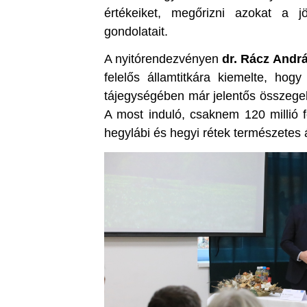
értékeiket, megőrizni azokat a 
gondolatait.
A nyitórendezvényen
dr. Rácz Andr
felelős államtitkára kiemelte, ho
tájegységében már jelentős összegek
A most induló, csaknem 120 millió fo
hegylábi és hegyi rétek természetes á