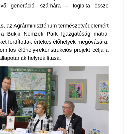
jövő generációi számára – foglalta össze
ás
, az Agrárminisztérium természetvédelemért
gy a Bükki Nemzeti Park Igazgatóság mátrai
et fordítottak értékes élőhelyek megóvására.
rintos élőhely-rekonstrukciós projekt célja a
llapotának helyreállítása.