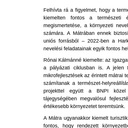
Felhívta rá a figyelmet, hogy a term
kiemelten fontos a természeti 
megismertetése, a környezeti neve
számára. A Mátrában ennek biztosít
uniós forrásból – 2022-ben a Ha
nevelési feladatainak egyik fontos he
Rónai Kálmánné kiemelte: az Igazgat
a pályázati ciklusban is. A jel
mikrofejlesztések az érintett mátrai 
számítanak a természet-helyreállítá
projekttel együtt a BNPI közel
tájegységében megvalósul fejleszt
értékesebb környezetet teremtsünk.
A Mátra ugyanakkor kiemelt turiszti
fontos, hogy rendezett környezetbe