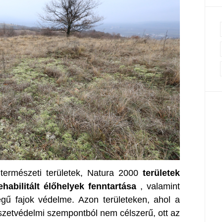
természeti területek, Natura 2000
területek
ehabilitált élőhelyek fenntartása
, valamint
égű fajok védelme. Azon területeken, ahol a
észetvédelmi szempontból nem célszerű, ott az