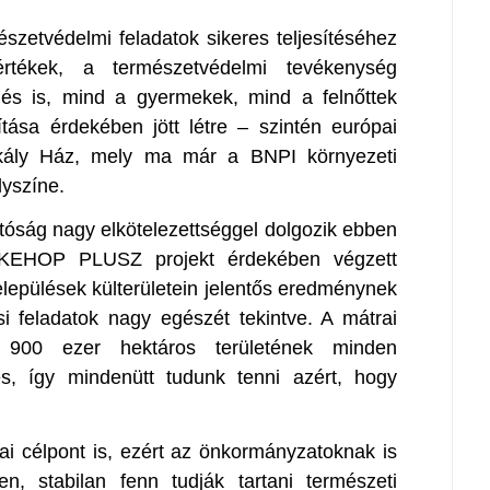
észetvédelmi feladatok sikeres teljesítéséhez
értékek, a természetvédelmi tevékenység
lés is, mind a gyermekek, mind a felnőttek
ása érdekében jött létre – szintén európai
rkály Ház, mely ma már a BNPI környezeti
lyszíne.
óság nagy elkötelezettséggel dolgozik ebben
en KEHOP PLUSZ projekt érdekében végzett
települések külterületein jelentős eredménynek
si feladatok nagy egészét tekintve. A mátrai
 900 ezer hektáros területének minden
és, így mindenütt tudunk tenni azért, hogy
kai célpont is, ezért az önkormányzatoknak is
n, stabilan fenn tudják tartani természeti