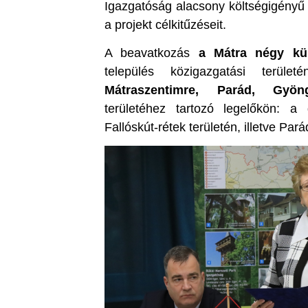
Igazgatóság alacsony költségigényű 
a projekt célkitűzéseit.
A beavatkozás
a Mátra négy kü
település közigazgatási terüle
Mátraszentimre, Parád, Gyön
területéhez tartozó legelőkön: a
Fallóskút-rétek területén, illetve P