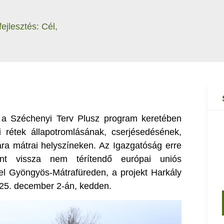
ejlesztés: Cél,
 a Széchenyi Terv Plusz program keretében
 rétek állapotromlásának, cserjésedésének,
ára mátrai helyszíneken. Az Igazgatóság erre
int vissza nem térítendő európai uniós
el Gyöngyös-Mátrafüreden, a projekt Harkály
025. december 2-án, kedden.