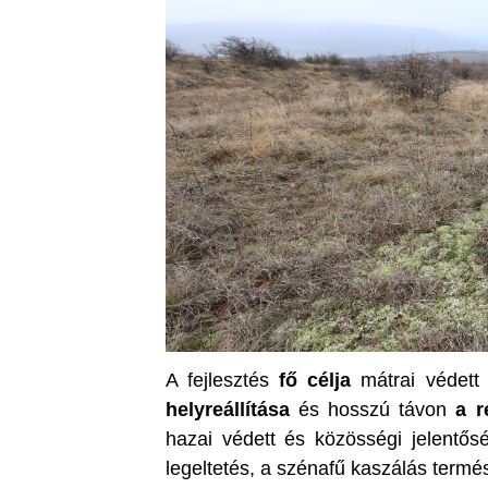
A fejlesztés
fő célja
mátrai védett 
helyreállítása
és hosszú távon
a r
hazai védett és közösségi jelentős
legeltetés, a szénafű kaszálás term