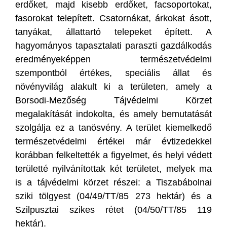
erdőket, majd kisebb erdőket, facsoportokat,
fasorokat telepített. Csatornákat, árkokat ásott,
tanyákat, állattartó telepeket épített. A
hagyományos tapasztalati paraszti gazdálkodás
eredményeképpen természetvédelmi
szempontból értékes, speciális állat és
növényvilág alakult ki a területen, amely a
Borsodi-Mezőség Tájvédelmi Körzet
megalakítását indokolta, és amely bemutatását
szolgálja ez a tanösvény. A terület kiemelkedő
természetvédelmi értékei már évtizedekkel
korábban felkeltették a figyelmet, és helyi védett
területté nyilvánítottak két területet, melyek ma
is a tájvédelmi körzet részei: a Tiszabábolnai
sziki tölgyest (04/49/TT/85 273 hektár) és a
Szilpusztai szikes rétet (04/50/TT/85 119
hektár).