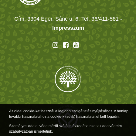
Cím: 3304 Eger, Sánc u. 6. Tel: 36/411-581
-
Impresszum
Az oldal cookie-kat használ a legjobb szolgáltatás nyújtásához. A honlap
további használatához a cookie-k (sütik) használatát el kell fogadni.
Személyes adatai védelméről szóló intézkedéseinket az adatvédelmi
szabályzatban ismertetjük.