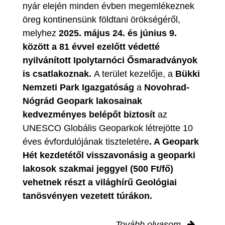
nyár elején minden évben megemlékeznek
öreg kontinensünk földtani örökségéről,
melyhez
2025. május 24. és június 9.
között a 81 évvel ezelőtt védetté
nyilvánított Ipolytarnóci Ősmaradványok
is csatlakoznak.
A terület kezelője, a
Bükki
Nemzeti Park Igazgatóság
a
Novohrad-
Nógrád Geopark lakosainak
kedvezményes belépőt biztosít
az
UNESCO Globális Geoparkok létrejötte 10
éves évfordulójának tiszteletére
. A Geopark
Hét kezdetétől visszavonásig a geoparki
lakosok szakmai jeggyel (500 Ft/fő)
vehetnek részt a világhírű Geológiai
tanösvényen vezetett túrákon.
Tovább olvasom