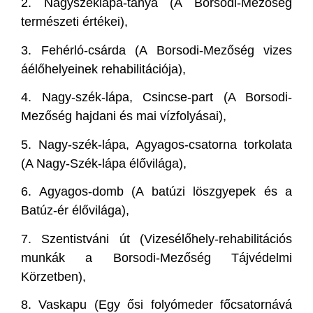
2. Nagyszéklápa-tanya (A Borsodi-Mezőség
természeti értékei),
3. Fehérló-csárda (A Borsodi-Mezőség vizes
áélőhelyeinek rehabilitációja),
4. Nagy-szék-lápa, Csincse-part (A Borsodi-
Mezőség hajdani és mai vízfolyásai),
5. Nagy-szék-lápa, Agyagos-csatorna torkolata
(A Nagy-Szék-lápa élővilága),
6. Agyagos-domb (A batúzi löszgyepek és a
Batúz-ér élővilága),
7. Szentistváni út (Vizesélőhely-rehabilitációs
munkák a Borsodi-Mezőség Tájvédelmi
Körzetben),
8. Vaskapu (Egy ősi folyómeder főcsatornává