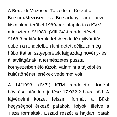
A Borsodi-Mezőség Tájvédelmi Körzet a
Borsodi-Mezőség és a Borsodi-nyílt ártér nevű
kistájakon terül el.1989-ben alapította a KVM
miniszter a 9/1989. (VIII.24)-i rendeletével,
9168,3 hektár területtel. A védetté nyilvánítás
ebben a rendeletben kihirdetett célja: „a még
háborítatlan sztyepprétek fajgazdag növény- és
állatvilágának, a természetes pusztai
környezetben élő túzok, valamint a tájképi és
kultúrtörténeti értékek védelme” volt.
A 14/1993. (IV.7.) KTM rendelettel történt
bővítése után kiterjedése 17.932,2 ha-ra nőtt. A
tájvédelmi körzet felszíni formáit a Bükk
hegységből érkező patakok, folyók, illetve a
Tisza formálták. Északi részét a hajdani patak