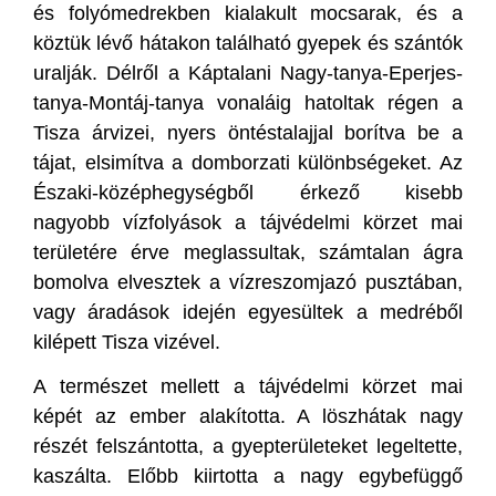
és folyómedrekben kialakult mocsarak, és a
köztük lévő hátakon található gyepek és szántók
uralják. Délről a Káptalani Nagy-tanya-Eperjes-
tanya-Montáj-tanya vonaláig hatoltak régen a
Tisza árvizei, nyers öntéstalajjal borítva be a
tájat, elsimítva a domborzati különbségeket. Az
Északi-középhegységből érkező kisebb
nagyobb vízfolyások a tájvédelmi körzet mai
területére érve meglassultak, számtalan ágra
bomolva elvesztek a vízreszomjazó pusztában,
vagy áradások idején egyesültek a medréből
kilépett Tisza vizével.
A természet mellett a tájvédelmi körzet mai
képét az ember alakította. A löszhátak nagy
részét felszántotta, a gyepterületeket legeltette,
kaszálta. Előbb kiirtotta a nagy egybefüggő