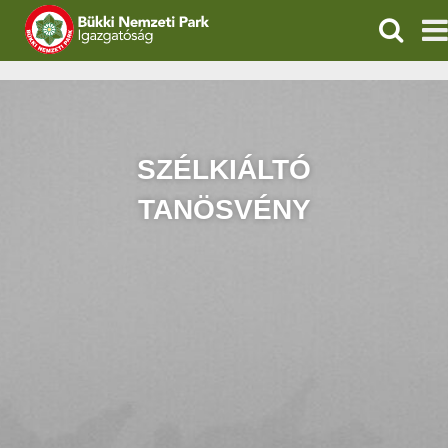
KERESÉ
IGAZGATÓSÁG
TERMÉSZETVÉDELEM
SZÉLKIÁLTÓ
VÍZVÉDELEM
TANÖSVÉNY
ÖKOTURIZMUS
OKTATÁS
GEOPARKOK
KAPCSOLAT