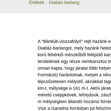
Értékek
Diabáz-barlang
A "Bánkúti-visszafolyó" rejti hazánk e
Diabáz-barlangot, mely hazánk hetedi
korú fehérkői mészkőből felépülő kar
területének egy része nemkarsztos te
onnan kapta, hogy járatai több helyen
Formáció) harántolnak, melyet a név
lépcsőzetesen mélyülő, aknákkal tago
km-t, mélysége a 161 m-t. Aktív járat
méretű cseppkövek, lefolyások, zászlók
m mélységben állandó hozamú forrás 
Vize a Garadna forrásban jut felszínr