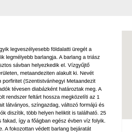
gyik legveszélyesebb földalatti üregét a
k legmélyebb barlangja. A barlang a triász
sztos sávban helyezkedik el. Vízgyűjtő
rületen, metaandeziten alakult ki. Nevét
 porfiritet (Szentistvánhegyi Metaandezit
adók tévesen diabázként határoztak meg. A
lt rendszer feltárt hossza megközelíti az 1
ait látványos, színgazdag, változó formájú és
 diszítik, több helyen heliktit is található. 25
fakad, így a főágban egész évben víz folyik.
e. A fokozottan védett barlang bejáratát