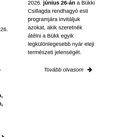
2026.
június 26-án
a Bükki
Csillagda rendhagyó esti
programjára invitáljuk
M
azokat, akik szeretnék
026.
átélni a Bükk egyik
legkülönlegesebb nyár eleji
természeti jelenségét.
Tovább olvasom
y
,
n,