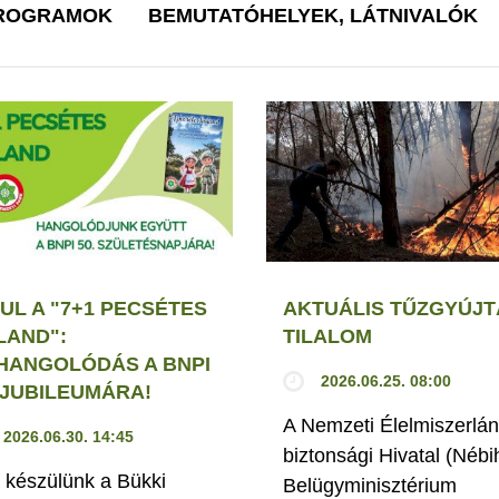
PROGRAMOK
BEMUTATÓHELYEK, LÁTNIVALÓK
UL A "7+1 PECSÉTES
AKTUÁLIS TŰZGYÚJT
LAND":
TILALOM
HANGOLÓDÁS A BNPI
2026.06.25. 08:00
. JUBILEUMÁRA!
A Nemzeti Élelmiszerlán
2026.06.30. 14:45
biztonsági Hivatal (Nébi
 készülünk a Bükki
Belügyminisztérium