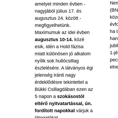
Nem
amelyet minden évben -
(BN
nagyjából július 17. és
köz
augusztus 24. között -
évf
megfigyelhetünk.
ha 
Maximumuk az idei évben
han
augusztus 10-14.
közé
jubi
esik, idén a Hold fázisa
1-jé
miatt különösen jó alkalom
pec
nyílik sok hullócsillag
eln
észlelésére. A látványos égi
jelenség iránti nagy
érdeklődésre tekintettel a
Bükki Csillagdában ezen az
5 napon a
szokásostól
eltérő nyitvatartással, ún.
fordított napokkal
várjuk a
látogatókat.