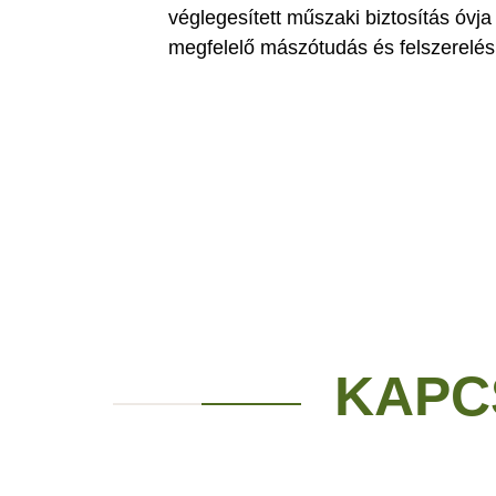
véglegesített műszaki biztosítás óvj
megfelelő mászótudás és felszerelé
KAPC