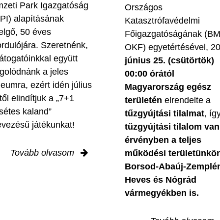
zeti Park Igazgatóság
Országos
PI) alapításának
Katasztrófavédelmi
elgő, 50 éves
Főigazgatóságának (B
ordulójára. Szeretnénk,
OKF) egyetértésével, 2
látogatóinkkal együtt
június 25. (csütörtök)
golódnánk a jeles
00:00 órától
leumra, ezért idén július
Magyarország egész
től elindítjuk a „7+1
területén
elrendelte a
sétes kaland”
tűzgyújtási tilalmat
, íg
evezésű játékunkat!
tűzgyújtási tilalom van
érvényben
a teljes
Tovább olvasom
működési területünkön
Borsod-Abaúj-Zemplé
Heves és Nógrád
vármegyékben is.