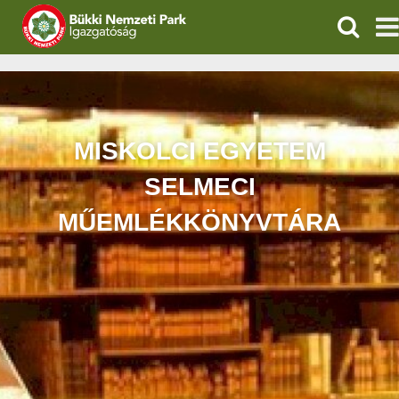
KERESÉ
IGAZGATÓSÁG
TERMÉSZETVÉDELEM
MISKOLCI EGYETEM
VÍZVÉDELEM
SELMECI
ÖKOTURIZMUS
MŰEMLÉKKÖNYVTÁRA
OKTATÁS
GEOPARKOK
KAPCSOLAT