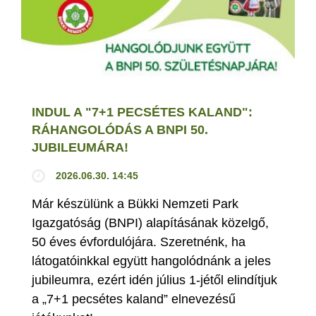
INDUL A "7+1 PECSÉTES KALAND":
RÁHANGOLÓDÁS A BNPI 50.
JUBILEUMÁRA!
2026.06.30. 14:45
Már készülünk a Bükki Nemzeti Park
Igazgatóság (BNPI) alapításának közelgő,
50 éves évfordulójára. Szeretnénk, ha
látogatóinkkal együtt hangolódnánk a jeles
jubileumra, ezért idén július 1-jétől elindítjuk
a „7+1 pecsétes kaland” elnevezésű