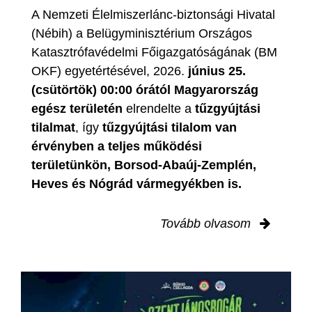
A Nemzeti Élelmiszerlánc-biztonsági Hivatal
(Nébih) a Belügyminisztérium Országos
Katasztrófavédelmi Főigazgatóságának (BM
OKF) egyetértésével, 2026.
június 25.
(csütörtök) 00:00 órától Magyarország
egész területén
elrendelte a
tűzgyújtási
tilalmat
, így
tűzgyújtási tilalom van
érvényben
a teljes működési
területünkön, Borsod-Abaúj-Zemplén,
Heves és Nógrád vármegyékben is.
Tovább olvasom