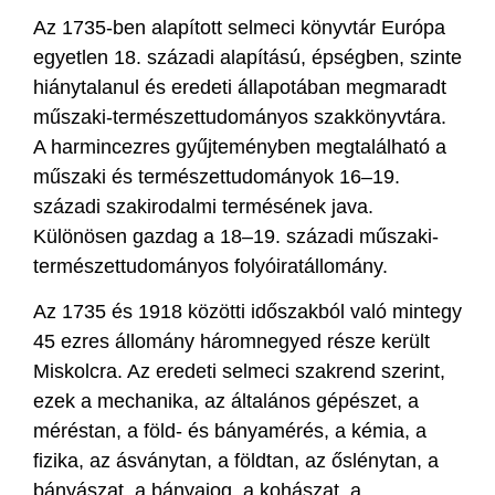
Az 1735-ben alapított selmeci könyvtár Európa
egyetlen 18. századi alapítású, épségben, szinte
hiánytalanul és eredeti állapotában megmaradt
műszaki-természettudományos szakkönyvtára.
A harmincezres gyűjteményben megtalálható a
műszaki és természettudományok 16–19.
századi szakirodalmi termésének java.
Különösen gazdag a 18–19. századi műszaki-
természettudományos folyóiratállomány.
Az 1735 és 1918 közötti időszakból való mintegy
45 ezres állomány háromnegyed része került
Miskolcra. Az eredeti selmeci szakrend szerint,
ezek a mechanika, az általános gépészet, a
méréstan, a föld- és bányamérés, a kémia, a
fizika, az ásványtan, a földtan, az őslénytan, a
bányászat, a bányajog, a kohászat, a