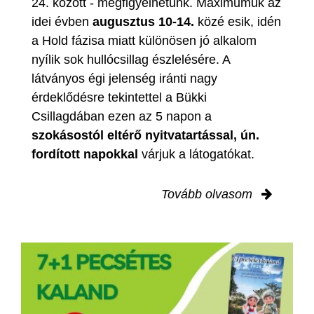
24. között - megfigyelhetünk. Maximumuk az
idei évben
augusztus 10-14.
közé esik, idén
a Hold fázisa miatt különösen jó alkalom
nyílik sok hullócsillag észlelésére. A
látványos égi jelenség iránti nagy
érdeklődésre tekintettel a Bükki
Csillagdában ezen az 5 napon a
szokásostól eltérő nyitvatartással, ún.
fordított napokkal
várjuk a látogatókat.
Tovább olvasom