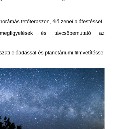
norámás tetőteraszon, élő zenei aláfestéssel
 megfigyelések és távcsőbemutató az
szati előadással és planetáriumi filmvetítéssel