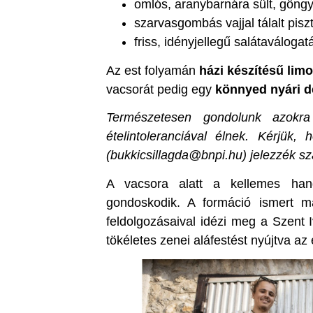
omlós, aranybarnára sült, göngy
szarvasgombás vajjal tálalt piszt
friss, idényjellegű salátaválog
Az est folyamán
házi készítésű lim
vacsorát pedig egy
könnyed nyári d
Természetesen gondolunk azokra 
ételintoleranciával élnek. Kérjük,
(bukkicsillagda@bnpi.hu) jelezzék s
A vacsora alatt a kellemes han
gondoskodik. A formáció ismert ma
feldolgozásaival idézi meg a Szent 
tökéletes zenei aláfestést nyújtva az