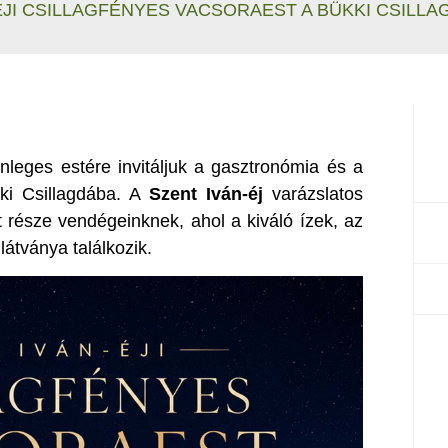
ÉJI CSILLAGFÉNYES VACSORAEST A BÜKKI CSILL
leges estére invitáljuk a gasztronómia és a
kki Csillagdába. A
Szent Iván-éj
varázslatos
része vendégeinknek, ahol a kiváló ízek, az
látványa találkozik.