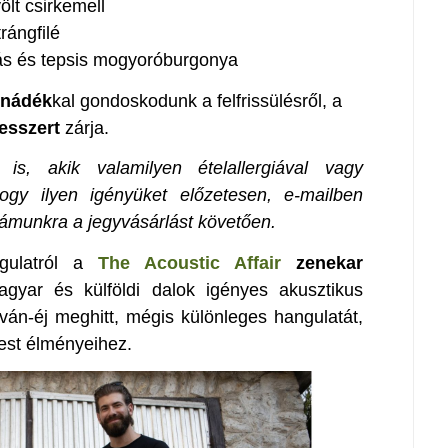
ölt csirkemell
rángfilé
atás és tepsis mogyoróburgonya
onádék
kal gondoskodunk a felfrissülésről, a
esszert
zárja.
is, akik valamilyen ételallergiával vagy
 hogy ilyen igényüket előzetesen, e-mailben
zámunkra a jegyvásárlást követően.
gulatról a
The Acoustic Affair
zenekar
gyar és külföldi dalok igényes akusztikus
Iván-éj meghitt, mégis különleges hangulatát,
 est élményeihez.