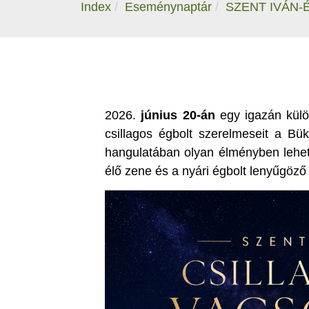
Index
Eseménynaptár
SZENT IVÁN-
2026.
június 20-án
egy igazán külön
csillagos égbolt szerelmeseit a Bü
hangulatában olyan élményben lehet 
élő zene és a nyári égbolt lenyűgöző 