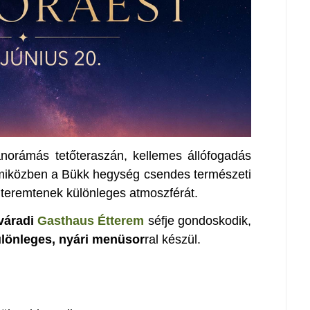
norámás tetőteraszán, kellemes állófogadás
, miközben a Bükk hegység csendes természeti
 teremtenek különleges atmoszférát.
váradi
Gasthaus Étterem
séfje gondoskodik,
lönleges,
nyári menüsor
ral készül.