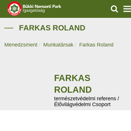
KERESÉ
IGAZGATÓSÁG
FARKAS ROLAND
TERMÉSZETVÉDELEM
Menedzsment
Munkatársak
Farkas Roland
VÍZVÉDELEM
ÖKOTURIZMUS
FARKAS
OKTATÁS
ROLAND
GEOPARKOK
természetvédelmi referens /
Élővilágvédelmi Csoport
KAPCSOLAT