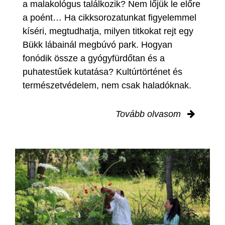
a malakológus találkozik? Nem lőjük le előre
a poént… Ha cikksorozatunkat figyelemmel
kíséri, megtudhatja, milyen titkokat rejt egy
Bükk lábainál megbúvó park. Hogyan
fonódik össze a gyógyfürdőtan és a
puhatestűek kutatása? Kultúrtörténet és
természetvédelem, nem csak haladóknak.
Tovább olvasom