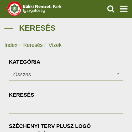
KERESÉS
IGAZGATÓSÁG
KERESÉS
TERMÉSZETVÉDELEM
Index
Keresés
Vizek
VÍZVÉDELEM
KATEGÓRIA
ÖKOTURIZMUS
Összes
OKTATÁS
KERESÉS
GEOPARKOK
KAPCSOLAT
SZÉCHENYI TERV PLUSZ LOGÓ