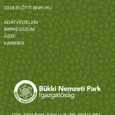
2018 ELŐTTI BNPI.HU
ADATVÉDELEM
IMPRESSZUM
ÁSZF
KARRIER
Cím: 3304 Eger, Sánc u. 6. Tel: 36/411-581
-