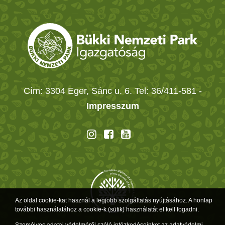
Cím: 3304 Eger, Sánc u. 6. Tel: 36/411-581
-
Impresszum
Az oldal cookie-kat használ a legjobb szolgáltatás nyújtásához. A honlap
további használatához a cookie-k (sütik) használatát el kell fogadni.