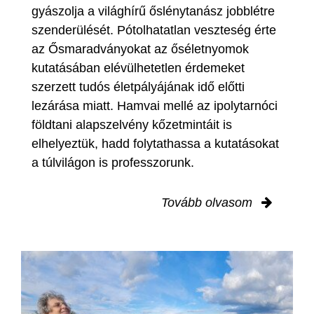
gyászolja a világhírű őslénytanász jobblétre
szenderülését. Pótolhatatlan veszteség érte
az Ősmaradványokat az őséletnyomok
kutatásában elévülhetetlen érdemeket
szerzett tudós életpályájának idő előtti
lezárása miatt. Hamvai mellé az ipolytarnóci
földtani alapszelvény kőzetmintáit is
elhelyeztük, hadd folytathassa a kutatásokat
a túlvilágon is professzorunk.
Tovább olvasom