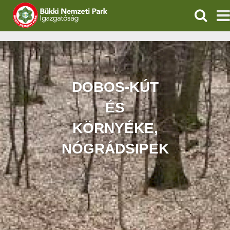
KERESÉ
IGAZGATÓSÁG
TERMÉSZETVÉDELEM
DOBOS-KÚT
VÍZVÉDELEM
ÉS
ÖKOTURIZMUS
KÖRNYÉKE,
NÓGRÁDSIPEK
OKTATÁS
GEOPARKOK
KAPCSOLAT