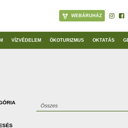
WEBÁRUHÁZ
M
VÍZVÉDELEM
ÖKOTURIZMUS
OKTATÁS
G
GÓRIA
Összes
ESÉS