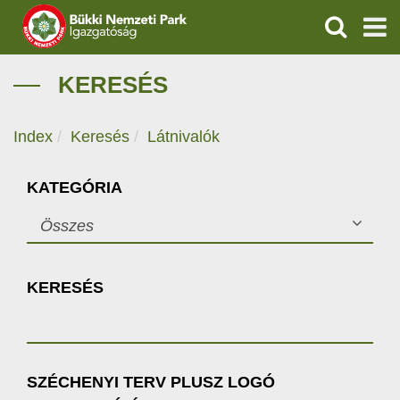
KERESÉS
IGAZGATÓSÁG
KERESÉS
TERMÉSZETVÉDELEM
Index
Keresés
Látnivalók
VÍZVÉDELEM
KATEGÓRIA
ÖKOTURIZMUS
Összes
OKTATÁS
KERESÉS
GEOPARKOK
KAPCSOLAT
SZÉCHENYI TERV PLUSZ LOGÓ