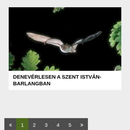
DENEVÉRLESEN A SZENT ISTVÁN-
BARLANGBAN
Első
1
2
3
4
5
Utolsó