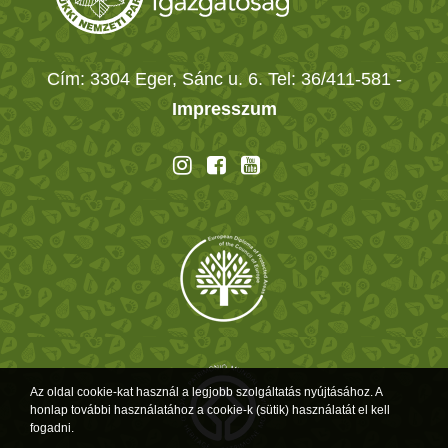
Cím: 3304 Eger, Sánc u. 6. Tel: 36/411-581
-
Impresszum
Az oldal cookie-kat használ a legjobb szolgáltatás nyújtásához. A
honlap további használatához a cookie-k (sütik) használatát el kell
fogadni.